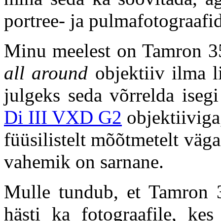
portree- ja pulmafotograafid
Minu meelest on Tamron 35
all
around
objektiiv ilma l
julgeks seda võrrelda isegi
Di III VXD G2
objektiiviga
füüsilistelt mõõtmetelt vä
vahemik on sarnane.
Mulle tundub, et Tamron 
hästi ka fotograafile, k