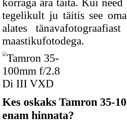
korraga ära täita. Kui need 
tegelikult ju täitis see o
alates tänavafotograafias
maastikufotodega.
Kes oskaks Tamron 35-10
enam hinnata?