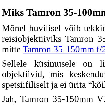
Miks Tamron 35-100mm 
Mõnel huvilisel võib tekki
reisiobjektiiviks Tamron 
mitte
Tamron 35-150mm f/2
Sellele küsimusele on l
objektiivid, mis keskendu
spetsiifiliselt ja ei ürita “k
Jah, Tamron 35-150mm VX