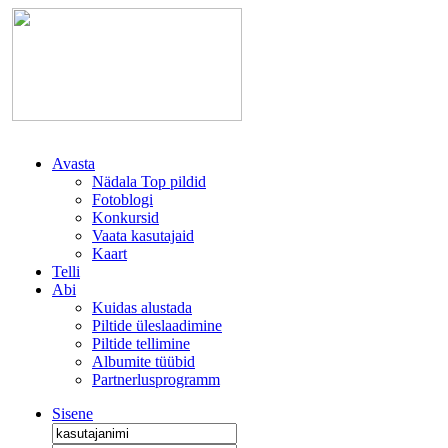
Avasta
Nädala Top pildid
Fotoblogi
Konkursid
Vaata kasutajaid
Kaart
Telli
Abi
Kuidas alustada
Piltide üleslaadimine
Piltide tellimine
Albumite tüübid
Partnerlusprogramm
Sisene