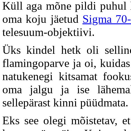
Küll aga mõne pildi puhul 
oma koju jäetud
Sigma 70
telesuum-objektiivi.
Üks kindel hetk oli selli
flamingoparve ja oi, kuidas
natukenegi kitsamat fooku
oma jalgu ja ise lähema
sellepärast kinni püüdmata.
Eks see olegi mõistetav, e