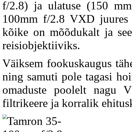
f/2.8) ja ulatuse (150 
100mm f/2.8 VXD juures 
kõike on mõõdukalt ja seet
reisiobjektiiviks.
Väiksem fookuskaugus tähen
ning samuti pole tagasi ho
omaduste poolelt nagu 
filtrikeere ja korralik ehitus