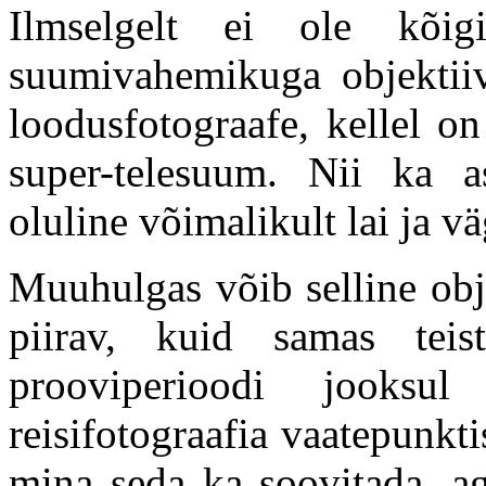
Ilmselgelt ei ole kõi
suumivahemikuga objektiiv
loodusfotograafe, kellel o
super-telesuum. Nii ka as
oluline võimalikult lai ja v
Muuhulgas võib selline obje
piirav, kuid samas tei
prooviperioodi jooksul 
reisifotograafia vaatepunkti
mina seda ka soovitada, ag