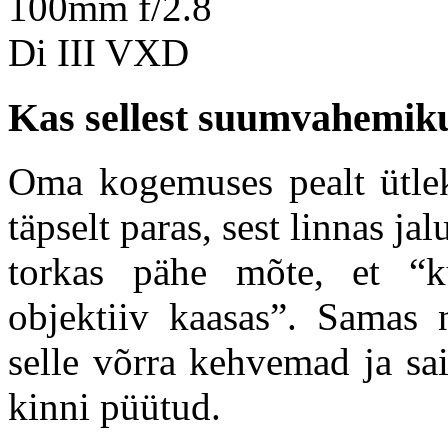
Kas sellest suumvahemikus
Oma kogemuses pealt ütle
täpselt paras, sest linnas ja
torkas pähe mõte, et “k
objektiiv kaasas”. Samas 
selle võrra kehvemad ja sa
kinni püütud.