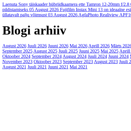
Laenuta Sony täiskaader hübriidkaamera ette Tamron 12-20mm f/2.8
pildistamiseks
05 August 2026
Fujifilm Instax Mini 13 on ideaalne es
üllatavalt palju võimsust
03 August 2026
AgfaPhoto Realiview APF1
Blogi arhiiv
August 2026
Juuli 2026
Juuni 2026
Mai 2026
Aprill 2026
Märts 202
September 2025
August 2025
Juuli 2025
Juuni 2025
Mai 2025
Aprill
Oktoober 2024
September 2024
August 2024
Juuli 2024
Juuni 2024
November 2023
Oktoober 2023
September 2023
August 2023
Juuli 
August 2021
Juuli 2021
Juuni 2021
Mai 2021