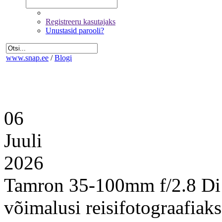
Registreeru kasutajaks
Unustasid parooli?
www.snap.ee
/
Blogi
06
Juuli
2026
Tamron 35-100mm f/2.8 Di
võimalusi reisifotograafiaks