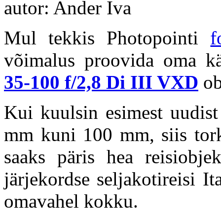
autor: Ander Iva
Mul tekkis Photopointi
f
võimalus proovida oma kä
35-100 f/2,8 Di III VXD
ob
Kui kuulsin esimest uudis
mm kuni 100 mm, siis tork
saaks päris hea reisiobje
järjekordse seljakotireisi I
omavahel kokku.