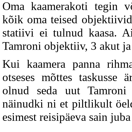
Oma kaamerakoti tegin võ
kõik oma teised objektiivid
statiivi ei tulnud kaasa. 
Tamroni objektiiv, 3 akut j
Kui kaamera panna rihma
otseses mõttes taskusse 
olnud seda uut Tamroni 
näinudki ni et piltlikult öe
esimest reisipäeva sain juba