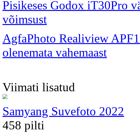
Pisikeses Godox iT30Pro väl
võimsust
AgfaPhoto Realiview APF1
olenemata vahemaast
Viimati lisatud
Samyang Suvefoto 2022
458 pilti