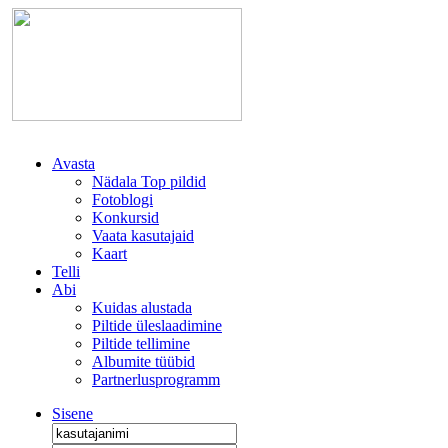
Avasta
Nädala Top pildid
Fotoblogi
Konkursid
Vaata kasutajaid
Kaart
Telli
Abi
Kuidas alustada
Piltide üleslaadimine
Piltide tellimine
Albumite tüübid
Partnerlusprogramm
Sisene