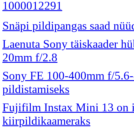
Snäpi pildipangas saad nüüd
Laenuta Sony täiskaader hü
20mm f/2.8
Sony FE 100-400mm f/5.6-8
pildistamiseks
Fujifilm Instax Mini 13 on 
kiirpildikaameraks