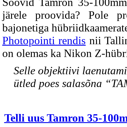
Soovid Tamron 35-100mm 
järele proovida? Pole 
bajonetiga hübriidkaamerat
Photopointi rendis
nii Talli
on olemas ka Nikon Z-hübri
Selle objektiivi laenuta
ütled poes salasõna “
Telli uus Tamron 35-100m