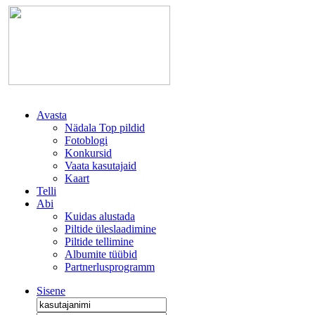
Avasta
Nädala Top pildid
Fotoblogi
Konkursid
Vaata kasutajaid
Kaart
Telli
Abi
Kuidas alustada
Piltide üleslaadimine
Piltide tellimine
Albumite tüübid
Partnerlusprogramm
Sisene