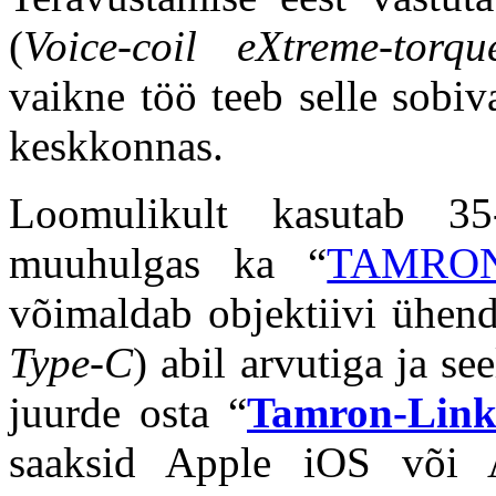
(
Voice-coil eXtreme-torq
vaikne töö teeb selle sobi
keskkonnas.
Loomulikult kasutab 
muuhulgas ka “
TAMRON 
võimaldab objektiivi ühen
Type-C
) abil arvutiga ja se
juurde osta “
Tamron-Link
saaksid Apple iOS või 