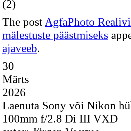
(2)
The post
AgfaPhoto Realiv
mälestuste päästmiseks
appe
ajaveeb
.
30
Märts
2026
Laenuta Sony või Nikon hü
100mm f/2.8 Di III VXD