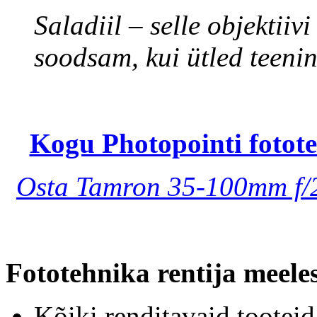
Saladiil – selle objektii
soodsam, kui ütled teen
Kogu Photopointi fotote
Osta Tamron 35-100mm f/2.
Fototehnika rentija meele
Kõiki renditavaid tooteid