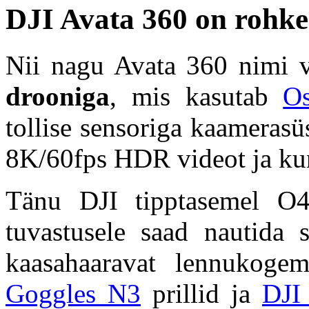
DJI Avata 360 on rohke
Nii nagu Avata 360 nimi v
drooniga
, mis kasutab
O
tollise sensoriga kaameras
8K/60fps HDR videot ja ku
Tänu DJI tipptasemel O4+
tuvastusele saad nautida st
kaasahaaravat lennukoge
Goggles N3
prillid ja
DJI