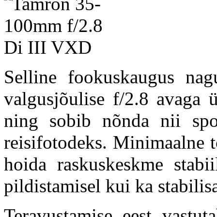
Selline fookuskaugus na
valgusjõulise f/2.8 avaga 
ning sobib nõnda nii spo
reisifotodeks. Minimaalne 
hoida raskuskeskme stabii
pildistamisel kui ka stabilis
Teravustamise eest vastu