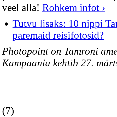
veel alla!
Rohkem infot ›
Tutvu lisaks: 10 nippi Ta
paremaid reisifotosid?
Photopoint on Tamroni ametl
Kampaania kehtib 27. märts
(7)