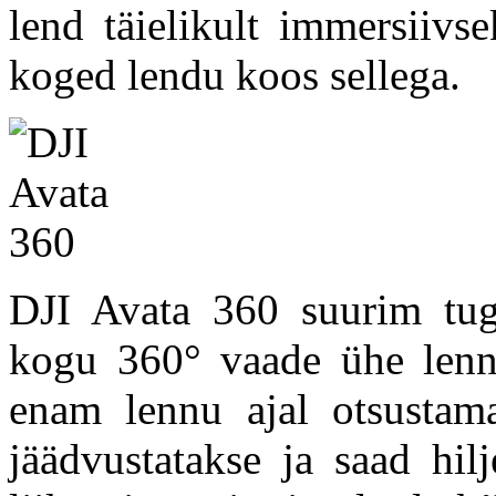
lend täielikult immersiivs
koged lendu koos sellega.
DJI Avata 360 suurim tug
kogu 360° vaade ühe lennu
enam lennu ajal otsustam
jäädvustatakse ja saad hil