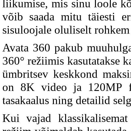
liikumise, mis sinu loole k
võib saada mitu täiesti e
sisuloojale oluliselt rohkem
Avata 360 pakub muuhulgas
360° režiimis kasutatakse k
ümbritsev keskkond maksim
on 8K video ja 120MP fo
tasakaalus ning detailid sel
Kui vajad klassikalisemat