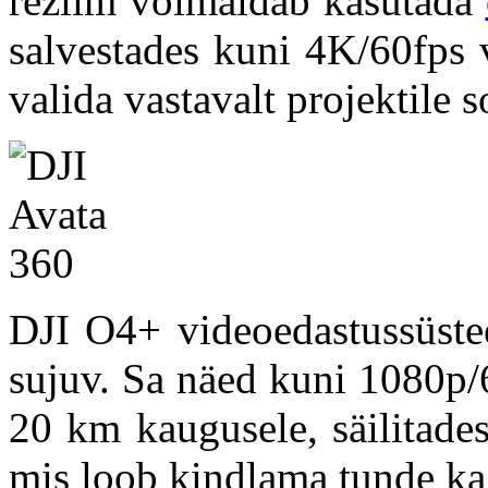
režiim võimaldab kasutada
salvestades kuni 4K/60fps 
valida vastavalt projektile s
DJI O4+ videoedastussüstee
sujuv. Sa näed kuni 1080p/6
20 km kaugusele, säilitade
mis loob kindlama tunde ka