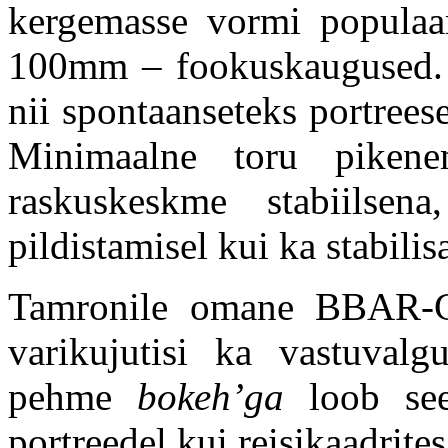
kergemasse vormi popul
100mm – fookuskaugused. 
nii spontaanseteks portrees
Minimaalne toru pikene
raskuskeskme stabiilse
pildistamisel kui ka stabilis
Tamronile omane BBAR-G2
varikujutisi ka vastuvalg
pehme
bokeh’ga
loob see 
portreedel kui reisikaadrites