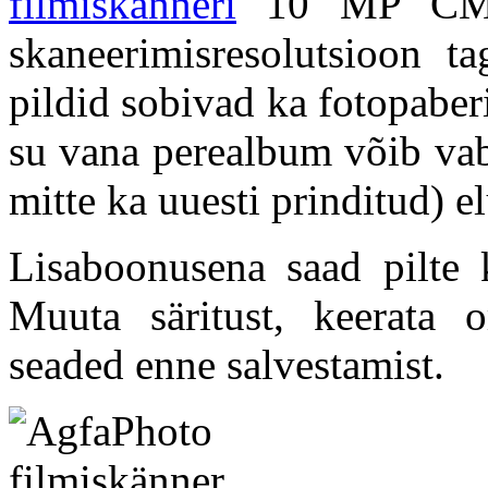
filmiskänneri
10 MP CMOS
skaneerimisresolutsioon ta
pildid sobivad ka fotopaber
su vana perealbum võib vaba
mitte ka uuesti prinditud) el
Lisaboonusena saad pilte 
Muuta säritust, keerata o
seaded enne salvestamist.