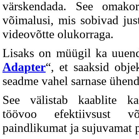
värskendada. See omakor
võimalusi, mis sobivad jus
videovõtte olukorraga.
Lisaks on müügil ka uuend
Adapter
“, et saaksid obj
seadme vahel sarnase ühendu
See välistab kaablite ka
töövoo efektiivsust v
paindlikumat ja sujuvamat 