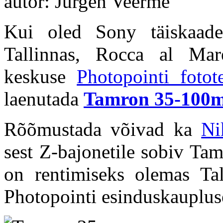
autor: Jürgen Veerme
Kui oled Sony täiskaade
Tallinnas, Rocca al Mar
keskuse
Photopointi fotot
laenutada
Tamron 35-100m
Rõõmustada võivad ka
Ni
sest Z-bajonetile sobiv T
on rentimiseks olemas Ta
Photopointi esinduskauplus