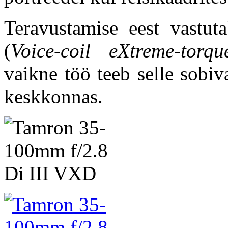
Teravustamise eest vastu
(
Voice-coil eXtreme-torq
vaikne töö teeb selle sobi
keskkonnas.