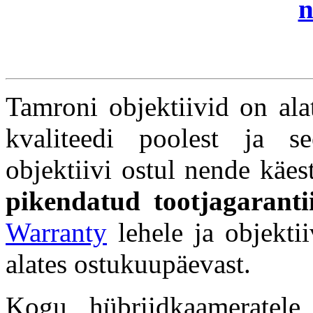
n
Tamroni objektiivid on ala
kvaliteedi poolest ja s
objektiivi ostul nende käes
pikendatud tootjagarant
Warranty
lehele ja objektii
alates ostukuupäevast.
Kogu hübriidkaameratele