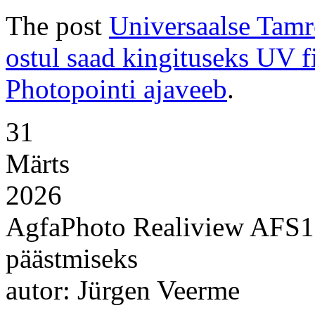
The post
Universaalse Tam
ostul saad kingituseks UV fi
Photopointi ajaveeb
.
31
Märts
2026
AgfaPhoto Realiview AFS10
päästmiseks
autor: Jürgen Veerme