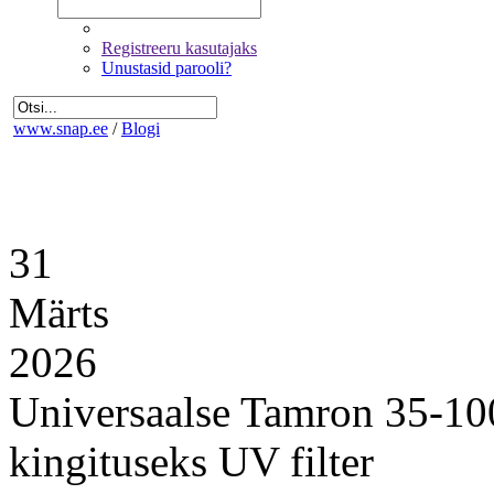
Registreeru kasutajaks
Unustasid parooli?
www.snap.ee
/
Blogi
31
Märts
2026
Universaalse Tamron 35-10
kingituseks UV filter