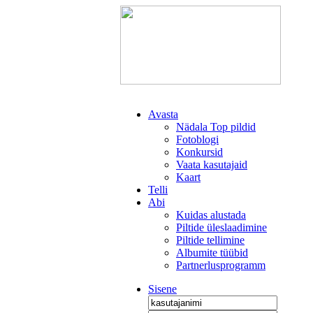
Avasta
Nädala Top pildid
Fotoblogi
Konkursid
Vaata kasutajaid
Kaart
Telli
Abi
Kuidas alustada
Piltide üleslaadimine
Piltide tellimine
Albumite tüübid
Partnerlusprogramm
Sisene