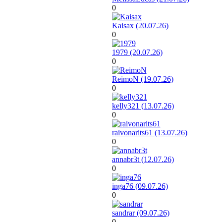
0
Kaisax (20.07.26)
0
1979 (20.07.26)
0
ReimoN (19.07.26)
0
kelly321 (13.07.26)
0
raivonarits61 (13.07.26)
0
annabr3t (12.07.26)
0
inga76 (09.07.26)
0
sandrar (09.07.26)
0