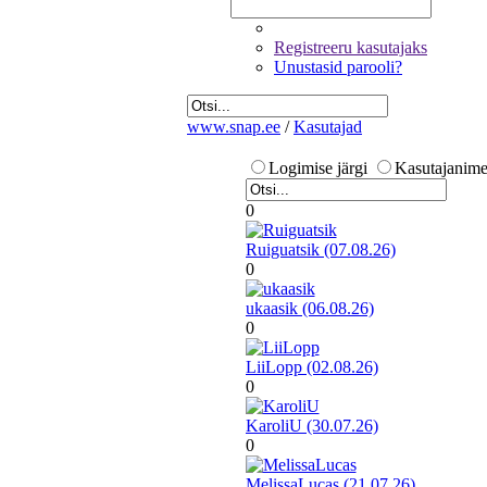
Registreeru kasutajaks
Unustasid parooli?
www.snap.ee
/
Kasutajad
Logimise järgi
Kasutajanime 
0
Ruiguatsik (07.08.26)
0
ukaasik (06.08.26)
0
LiiLopp (02.08.26)
0
KaroliU (30.07.26)
0
MelissaLucas (21.07.26)