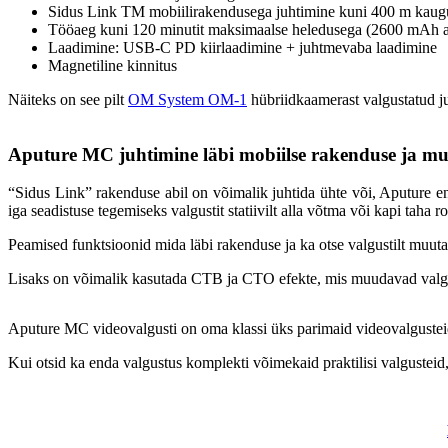
Sidus Link TM mobiilirakendusega juhtimine kuni 400 m kaugu
Tööaeg kuni 120 minutit maksimaalse heledusega (2600 mAh 
Laadimine: USB-C PD kiirlaadimine + juhtmevaba laadimine
Magnetiline kinnitus
Näiteks on see pilt
OM System OM-1
hübriidkaamerast valgustatud jus
Aputure MC juhtimine läbi mobiilse rakenduse ja mu
“Sidus Link” rakenduse abil on võimalik juhtida ühte või, Aputure 
iga seadistuse tegemiseks valgustit statiivilt alla võtma või kapi taha r
Peamised funktsioonid mida läbi rakenduse ja ka otse valgustilt muuta s
Lisaks on võimalik kasutada CTB ja CTO efekte, mis muudavad valg
Aputure MC videovalgusti on oma klassi üks parimaid videovalgusteid 
Kui otsid ka enda valgustus komplekti võimekaid praktilisi valgusteid,