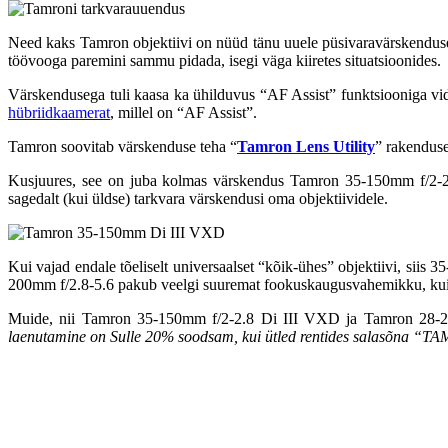
Need kaks Tamron objektiivi on nüüd tänu uuele püsivaravärskendusel
töövooga paremini sammu pidada, isegi väga kiiretes situatsioonides.
Värskendusega tuli kaasa ka ühilduvus “AF Assist” funktsiooniga vid
hübriidkaamerat
, millel on “AF Assist”.
Tamron soovitab värskenduse teha “
Tamron Lens Utility
” rakenduse
Kusjuures, see on juba kolmas värskendus Tamron 35-150mm f/2-2.8 ob
sagedalt (kui üldse) tarkvara värskendusi oma objektiividele.
Kui vajad endale tõeliselt universaalset “kõik-ühes” objektiivi, siis
200mm f/2.8-5.6 pakub veelgi suuremat fookuskaugusvahemikku, kuid
Muide, nii Tamron 35-150mm f/2-2.8 Di III VXD ja Tamron 28-2
laenutamine on Sulle 20% soodsam, kui ütled rentides salasõna “