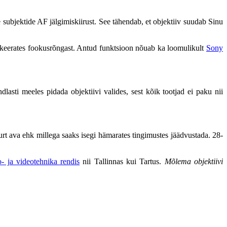
ubjektide AF jälgimiskiirust. See tähendab, et objektiiv suudab Sinu
, keerates fookusrõngast. Antud funktsioon nõuab ka loomulikult
Sony
asti meeles pidada objektiivi valides, sest kõik tootjad ei paku nii
urt ava ehk millega saaks isegi hämarates tingimustes jäädvustada. 28-
o- ja videotehnika rendis
nii Tallinnas kui Tartus.
Mõlema objektiivi