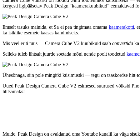
Camera Cube vutlarid on loodud Sinu fototehnika kaitsmiseks — et n
kergesti ligipääsetav Peak Design “kaamerakuubikud” eemaldavad foto
Ilmselt tasuks mainida, et Sa ei pea tingimata omama
kaamerakotti
, e
ka isiklike esemete kaasas kandmiseks.
Mis veel eriti tuus — Camera Cube V2 kuubikuid saab
convertida
ka 
Selleks tuleb lihtsalt juurde soetada mõni nende poolt toodetud
kaame
Ühesõnaga, siin pole mingitki küsimustki — tegu on taaskordse hitt-too
Uued Peak Design Camera Cube V2 esimesed suurused võiksid Photopoin
lihtsamaks!
Muide, Peak Design on avaldanud oma Youtube kanalil ka väga sisuka 