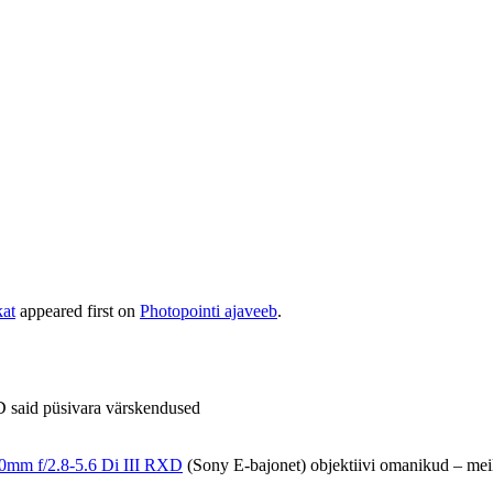
kat
appeared first on
Photopointi ajaveeb
.
said püsivara värskendused
0mm f/2.8-5.6 Di III RXD
(Sony E-bajonet) objektiivi omanikud – meil