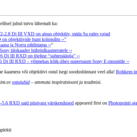
llisel juhul tutvu lähemalt ka:
2.8 Di III VXD on ainus objektiiv, mida Sa eales vajad
n objektiivide hunt kriimsilm ››”
asa ja Norra pildistama ››
“
ony täiskaader hübriidkaameratele ››
 Di III RXD on tõeline “suhtepäästja” ››
 Di III RXD – võimekas kõik-ühes supersuum Sony E-mountile ››
 kaamera või objektiivi ostul isegi soodushinnast veel alla!
Rohkem inf
int.ee
ostujuhid
– ammuta inspiratsiooni ja teadmisi.
5.6 RXD said püsivara värskendused
appeared first on
Photopointi aj
plekti