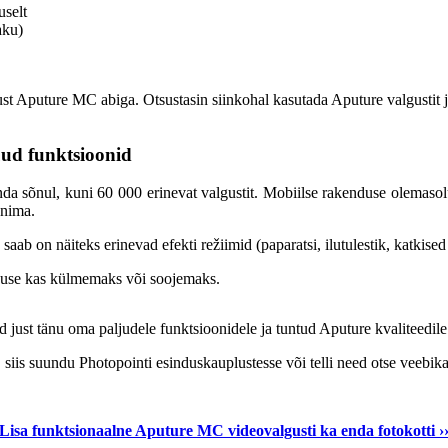
selt
aku)
t Aputure MC abiga. Otsustasin siinkohal kasutada Aputure valgustit just
ud funktsioonid
enda sõnul, kuni 60 000 erinevat valgustit. Mobiilse rakenduse olema
onima.
aab on näiteks erinevad efekti režiimid (paparatsi, ilutulestik, katkised
use kas külmemaks või soojemaks.
just tänu oma paljudele funktsioonidele ja tuntud Aputure kvaliteedile
 siis suundu Photopointi esinduskauplustesse või telli need otse veebika
Lisa funktsionaalne Aputure MC videovalgusti ka enda fotokotti ›