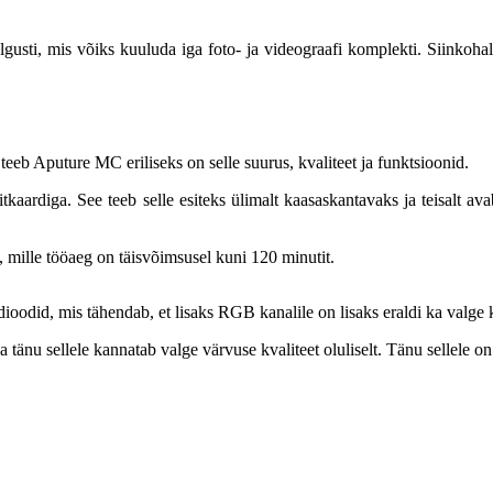
, mis võiks kuuluda iga foto- ja videograafi komplekti. Siinkohal võ
teeb Aputure MC eriliseks on selle suurus, kvaliteet ja funktsioonid.
tkaardiga. See teeb selle esiteks ülimalt kaasaskantavaks ja teisalt av
, mille tööaeg on täisvõimsusel kuni 120 minutit.
odid, mis tähendab, et lisaks RGB kanalile on lisaks eraldi ka valge 
tänu sellele kannatab valge värvuse kvaliteet oluliselt. Tänu sellele 