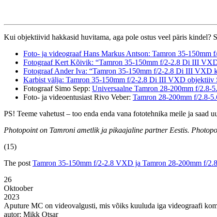
Kui objektiivid hakkasid huvitama, aga pole ostus veel päris kindel? Se
Foto- ja videograaf Hans Markus Antson: Tamron 35-150mm f/2-
Fotograaf Kert Kõivik: “Tamron 35-150mm f/2-2.8 Di III VXD o
Fotograaf Ander Iva: “Tamron 35-150mm f/2-2.8 Di III VXD ka
Karbist välja: Tamron 35-150mm f/2-2.8 Di III VXD objektiiv S
Fotograaf Simo Sepp:
Universaalne Tamron 28-200mm f/2.8-5.6
Foto- ja videoentusiast Rivo Veber:
Tamron 28-200mm f/2.8-5.6
PS! Teeme vahetust – too enda enda vana fototehnika meile ja saad uue
Photopoint on Tamroni ametlik ja pikaajaline partner Eestis.
Photopo
(15)
The post
Tamron 35-150mm f/2-2.8 VXD ja Tamron 28-200mm f/2.8-
26
Oktoober
2023
Aputure MC on videovalgusti, mis võiks kuuluda iga videograafi kom
autor: Mikk Otsar