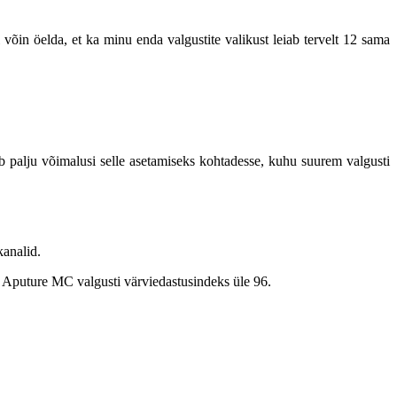
in öelda, et ka minu enda valgustite valikust leiab tervelt 12 sama
ab palju võimalusi selle asetamiseks kohtadesse, kuhu suurem valgusti
kanalid.
on Aputure MC valgusti värviedastusindeks üle 96.