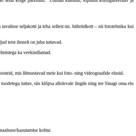
seda kõige paremini: “Ülimalt kaitstud, lõputult konfigureeritav ja
alisse seljakotti ja teha sellest nn. hübriidkott – nii fototehnika kui
d teist ilmselt on juba tuttavad.
eelmistega ka veekindlamad.
ooteid, mis lihtsustavad meie kui foto- ning videograafide elusid.
etega tuttav, siis klõpsa allolevale lingile ning tee Sinagi oma elu
naalsuse/kasutamise kohta: