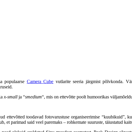
ma populaarse
Camera Cube
vutlarite seeria järgmist põlvkonda. 
ruseid.
ka
x-small
ja “
smedium
“, mis on ettevõtte poolt humoorikas väljamõeld
aljud ettevõtted toodavad fotovarustuse organiseerimise “kuubikuid”,
tub, et parimad said veel paremaks – rohkemate suuruste, täiustatud kait