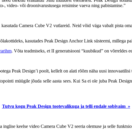
eed oleksid eraldatud Sinu muudest esemetest. Peak Design sõnastab 
-, video- või droonivarustusega reisimise vaeva ning pabistamise.”
t kasutada Camera Cube V2 vutlareid. Neid võid väga vabalt pista oma tav
õlakottideks, kasutades Peak Design Anchor Link süsteemi, millega palju
rarihm
. Võta teadmiseks, et II generatsiooni “kuubikud” on võrreldes 
tega Peak Design’i poolt, kellelt on alati rõõm näha uusi innovaatilisi t
ti müügile jõuda selle aasta sees. Kui Sa ei ole juba Peak Design tood
Tutvu kogu Peak Design tootevalikuga ja telli endale sobivaim »
inglise keelse video Camera Cube V2 seeria olemuse ja selle funktsio