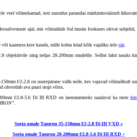
e veel võimekamad, sest uuendus parandas märkimisväärselt liikuvate s
eosalvestuste ajal, mis võimaldab Sul muuta fookuses olevat subjekti
 või kaamera kere kaudu, mille kohta leiad kõik vajaliku info
siit
.
jektiivile ning neljas 28-200mm mudelile. Sellist fakti tasuks kindl
 35-150mm f/2-2.8 on suurepärane valik neile, kes vajavad võimalikult su
 ohverdab ava paari stopi võrra.
00mm f/2.8-5.6 Di III RXD on laenutamiseks saadaval ka meie
fot
TAMRON”.
Soeta omale Tamron 35-150mm f/2-2.8 Di III VXD »
Soeta omale Tamron 28-200mm f/2.8-5.6 Di III RXD
»