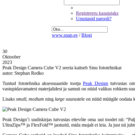
Registreeru kasutajaks
Unustasid parooli?
www.snap.ee
/
Blogi
30
Oktoober
2023
Peak Design Camera Cube V2 seeria kaitseb Sinu fototehnikat
autor: Stephan Redko
Tuntud fototehnika aksessuaaride tootja
Peak Design
tutvustas o
vastupidavamatest materjalidest ja samuti on nüüd valikus rohkem suu
Lisaks
small
,
medium
ning
large
suurustele on nüüd müügile oodata 
Peak Design’i uudiskirjas tutvustas ettevõte oma uut toodet nii: “P
UltraZips™ ja FlexFold™ jaoturid, mida mujalt ei leia. Ja just nii juh