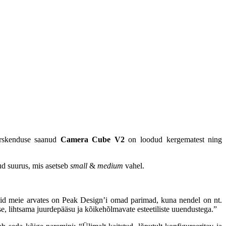
Värskenduse saanud
Camera Cube V2
on loodud kergematest ning
ud suurus, mis asetseb
small
&
medium
vahel.
 kuid meie arvates on Peak Design’i omad parimad, kuna nendel on nt.
se, lihtsama juurdepääsu ja kõikehõlmavate esteetiliste uuendustega.”