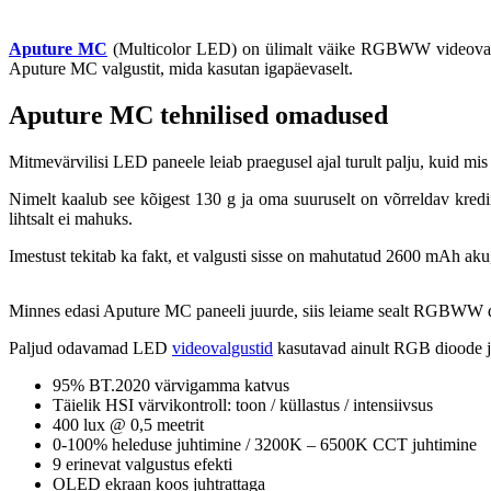
Aputure MC
(Multicolor LED) on ülimalt väike RGBWW videovalgusti
Aputure MC valgustit, mida kasutan igapäevaselt.
Aputure MC tehnilised omadused
Mitmevärvilisi LED paneele leiab praegusel ajal turult palju, kuid mis 
Nimelt kaalub see kõigest 130 g ja oma suuruselt on võrreldav kredii
lihtsalt ei mahuks.
Imestust tekitab ka fakt, et valgusti sisse on mahutatud 2600 mAh aku
Minnes edasi Aputure MC paneeli juurde, siis leiame sealt RGBWW dio
Paljud odavamad LED
videovalgustid
kasutavad ainult RGB dioode ja 
95% BT.2020 värvigamma katvus
Täielik HSI värvikontroll: toon / küllastus / intensiivsus
400 lux @ 0,5 meetrit
0-100% heleduse juhtimine / 3200K – 6500K CCT juhtimine
9 erinevat valgustus efekti
OLED ekraan koos juhtrattaga