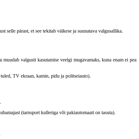
 selle pärast, et see tekitab väikese ja suunatava valgusallika.
solu muudab valgusti kasutamise veelgi mugavamaks, kuna enam ei pea
 tuled, TV ekraan, kamin, pidu ja politseiauto).
.
ubamajast (tarnsport kulleriga või pakiautomaati on tasuta).
›