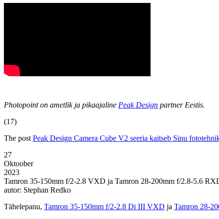
Photopoint on ametlik ja pikaajaline
Peak Design
partner Eestis.
(17)
The post
Peak Design Camera Cube V2 seeria kaitseb Sinu fototehni
27
Oktoober
2023
Tamron 35-150mm f/2-2.8 VXD ja Tamron 28-200mm f/2.8-5.6 RXD 
autor: Stephan Redko
Tähelepanu,
Tamron 35-150mm f/2-2.8 Di III VXD
ja
Tamron 28-20