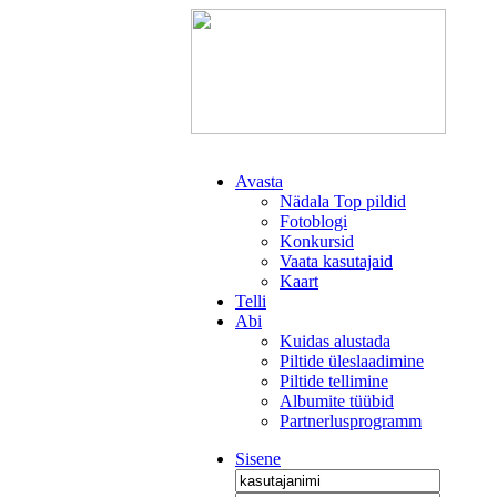
Avasta
Nädala Top pildid
Fotoblogi
Konkursid
Vaata kasutajaid
Kaart
Telli
Abi
Kuidas alustada
Piltide üleslaadimine
Piltide tellimine
Albumite tüübid
Partnerlusprogramm
Sisene