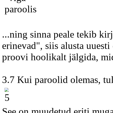
...ning sinna peale tekib kir
erinevad", siis alusta uuesti
proovi hoolikalt jälgida, mi
3.7 Kui paroolid olemas, tu
See on muudetud eriti mugav