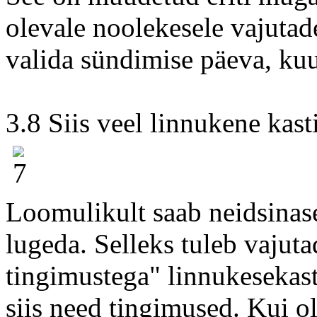
olevale noolekesele vajuta
valida sündimise päeva, kuu 
3.8 Siis veel linnukene kas
Loomulikult saab neidsinas
lugeda. Selleks tuleb vajuta
tingimustega" linnukesekast
siis need tingimused. Kui o