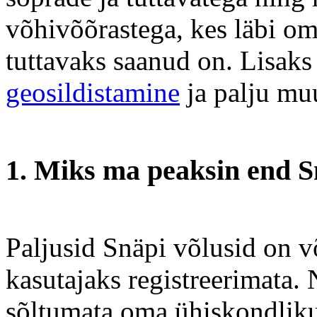
võhivõõrastega, kes läbi om
tuttavaks saanud on. Lisak
geosildistamine
ja palju mu
1. Miks ma peaksin end S
Paljusid Snäpi võlusid on v
kasutajaks registreerimata. 
sõltumata oma ühiskondlikus