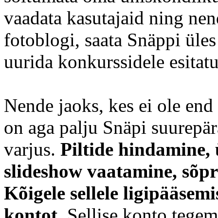
vaadata kasutajaid ning nen
fotoblogi, saata Snäppi üle
uurida konkurssidele esitatu
Nende jaoks, kes ei ole end 
on aga palju Snäpi suurepär
varjus.
Piltide hindamine, 
slideshow vaatamine, sõpra
Kõigele sellele ligipääse
kontot.
Sellise konto tegemi