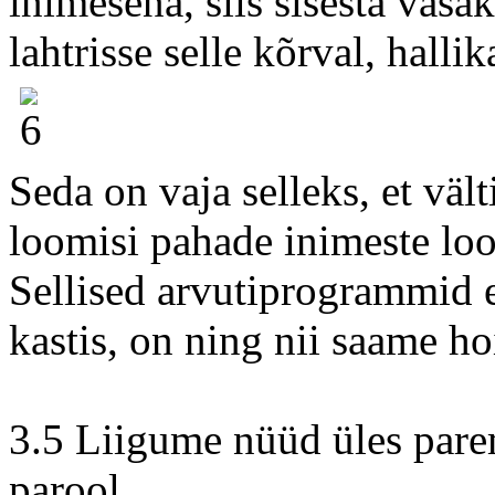
inimesena, siis sisesta vasa
lahtrisse selle kõrval, halli
Seda on vaja selleks, et vä
loomisi pahade inimeste lo
Sellised arvutiprogrammid e
kastis, on ning nii saame h
3.5 Liigume nüüd üles parem
parool.