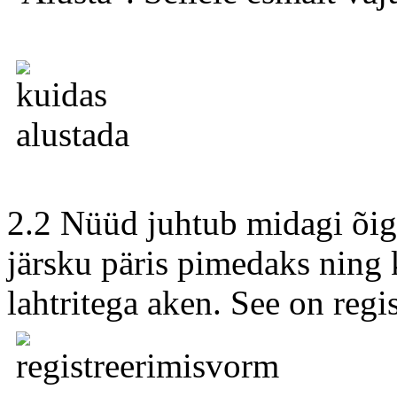
2.2 Nüüd juhtub midagi õig
järsku päris pimedaks ning 
lahtritega aken. See on regi