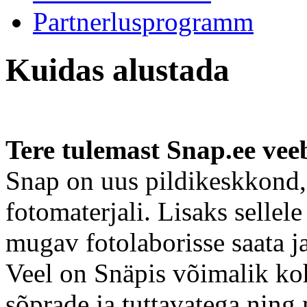
Partnerlusprogramm
Kuidas alustada
Tere tulemast Snap.ee veeb
Snap on uus pildikeskkond
fotomaterjali. Lisaks sellel
mugav fotolaborisse saata ja 
Veel on Snäpis võimalik k
sõprade ja tuttavatega ning 