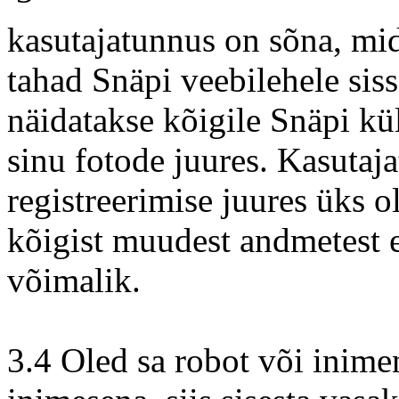
kasutajatunnus on sõna, mid
tahad Snäpi veebilehele sis
näidatakse kõigile Snäpi kül
sinu fotode juures. Kasutaj
registreerimise juures üks o
kõigist muudest andmetest e
võimalik.
3.4 Oled sa robot või inime