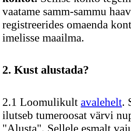
vaatame samm-sammu haaval
registreerides omaenda kont
imelisse maailma.
2. Kust alustada?
2.1 Loomulikult
avalehelt
. 
ilutseb tumeroosat värvi nup
"Alusta". Sellele esmalt vaj