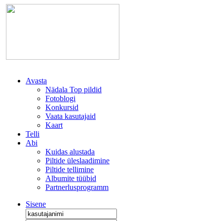
Avasta
Nädala Top pildid
Fotoblogi
Konkursid
Vaata kasutajaid
Kaart
Telli
Abi
Kuidas alustada
Piltide üleslaadimine
Piltide tellimine
Albumite tüübid
Partnerlusprogramm
Sisene