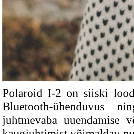
Polaroid I-2 on siiski lood
Bluetooth-ühenduvus nin
juhtmevaba uuendamise võ
kaugjuhtimist võimaldav n