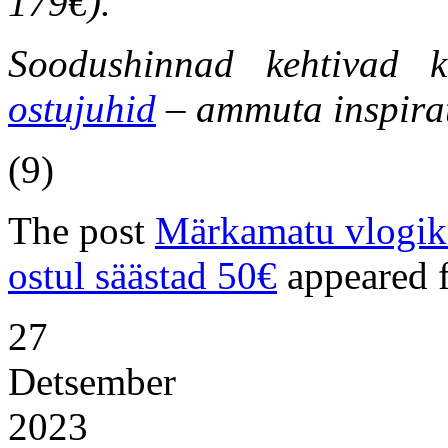
179€).
Soodushinnad kehtivad k
ostujuhid
– ammuta inspirat
(9)
The post
Märkamatu vlogi
ostul säästad 50€
appeared f
27
Detsember
2023