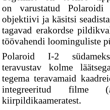
on varustatud Polaroidi
objektiivi ja käsitsi seadi
tagavad erakordse pildikva
töövahendi loominguliste p
Polaroid I-2 südamek
teravustav kolme läätseg
tegema teravamaid kaadreid
integreeritud filme (
kiirpildikaameratest.