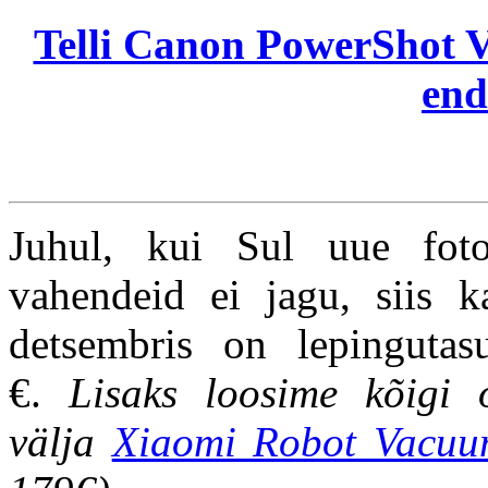
Telli Canon PowerShot V
end
Juhul, kui Sul uue foto
vahendeid ei jagu, siis 
detsembris on lepinguta
€.
Lisaks loosime kõigi o
välja
Xiaomi Robot Vacuu