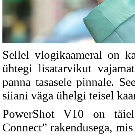
Sellel vlogikaameral on ka
ühtegi lisatarvikut vajama
panna tasasele pinnale. S
siiani väga ühelgi teisel ka
PowerShot V10 on täiel
Connect” rakendusega, mis