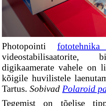
Photopointi
fototehnika
videostabilisaatorite,
digikaamerate vahele on 
kõigile huvilistele laenuta
Tartus.
Sobivad
Polaroid p
Tegemist on tõelise tip