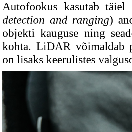
Autofookus kasutab täiel
detection and ranging
) an
objekti kauguse ning sead
kohta. LiDAR võimaldab pi
on lisaks keerulistes valgu