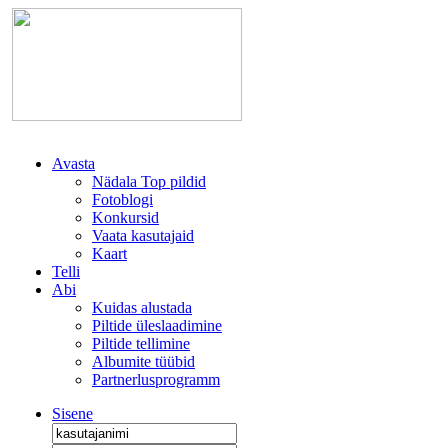
Avasta
Nädala Top pildid
Fotoblogi
Konkursid
Vaata kasutajaid
Kaart
Telli
Abi
Kuidas alustada
Piltide üleslaadimine
Piltide tellimine
Albumite tüübid
Partnerlusprogramm
Sisene