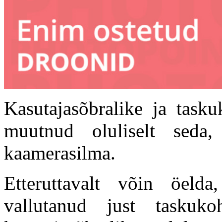
Kasutajasõbralike ja tasku
muutnud oluliselt seda
kaamerasilma.
Etteruttavalt võin öelda
vallutanud just taskuk