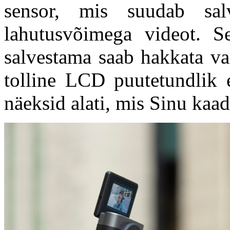
sensor, mis suudab sa
lahutusvõimega videot. S
salvestama saab hakkata va
tolline LCD puutetundlik e
näeksid alati, mis Sinu kaad