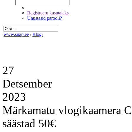
Registreeru kasutajaks
Unustasid parooli?
www.snap.ee
/
Blogi
27
Detsember
2023
Märkamatu vlogikaamera C
säästad 50€