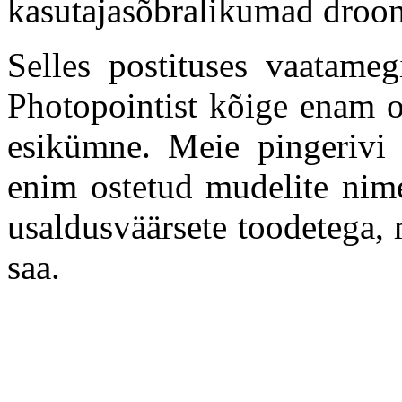
kasutajasõbralikumad droon
Selles postituses vaatameg
Photopointist kõige enam os
esikümne. Meie pingerivi e
enim ostetud mudelite nime
usaldusväärsete toodetega, 
saa.