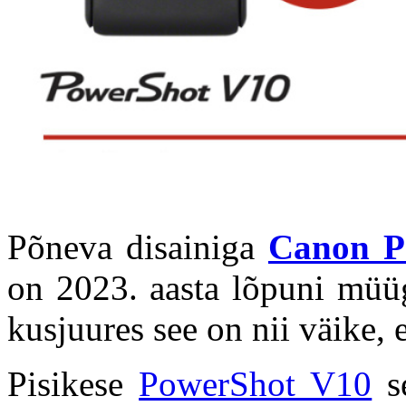
Põneva disainiga
Canon P
on 2023. aasta lõpuni müü
kusjuures see on nii väike, e
Pisikese
PowerShot V10
se