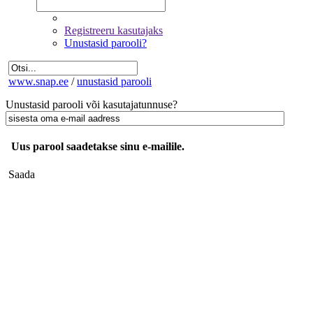
Registreeru kasutajaks
Unustasid parooli?
www.snap.ee
/
unustasid parooli
Unustasid
parooli või kasutajatunnuse?
Uus parool saadetakse sinu e-mailile.
Saada