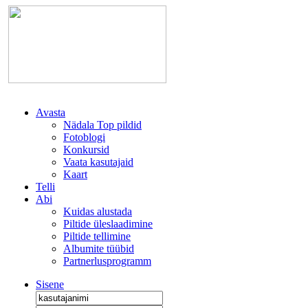
Avasta
Nädala Top pildid
Fotoblogi
Konkursid
Vaata kasutajaid
Kaart
Telli
Abi
Kuidas alustada
Piltide üleslaadimine
Piltide tellimine
Albumite tüübid
Partnerlusprogramm
Sisene