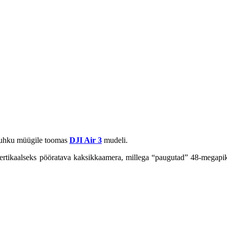
dapuhku müügile toomas
DJI Air 3
mudeli.
a vertikaalseks pööratava kaksikkaamera, millega “paugutad” 48-megapik