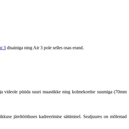
i 3
disainiga ning Air 3 pole selles osas erand.
 ja videole püüda suuri maastikke ning kolmekordse suumiga (70mm
ikkuse järeltöötluses kadreerimise sättimisel. Sealjuures on mõlemad