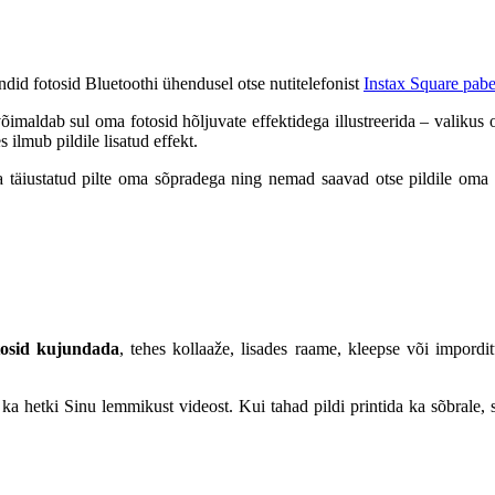
ndid fotosid Bluetoothi ühendusel otse nutitelefonist
Instax Square pabe
õimaldab sul oma fotosid hõljuvate effektidega illustreerida – valikus on
ilmub pildile lisatud effekt.
äiustatud pilte oma sõpradega ning nemad saavad otse pildile oma vast
tosid kujundada
, tehes kollaaže, lisades raame, kleepse või imporditu
ka hetki Sinu lemmikust videost. Kui tahad pildi printida ka sõbrale, 