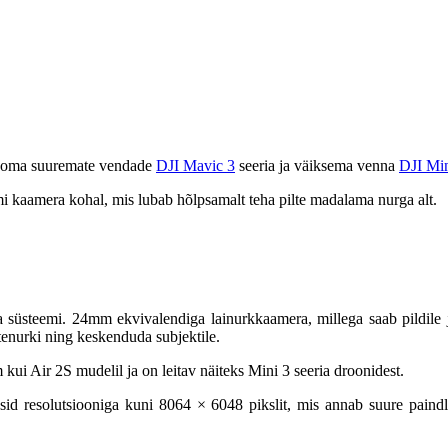
u oma suuremate vendade
DJI Mavic 3
seeria ja väiksema venna
DJI Min
 kaamera kohal, mis lubab hõlpsamalt teha pilte madalama nurga alt.
süsteemi. 24mm ekvivalendiga lainurkkaamera, millega saab pildile
tenurki ning keskenduda subjektile.
ui Air 2S mudelil ja on leitav näiteks Mini 3 seeria droonidest.
tosid resolutsiooniga kuni 8064 × 6048 pikslit, mis annab suure paindl