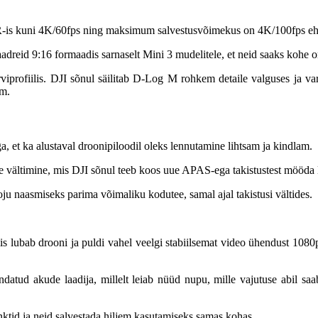
is kuni 4K/60fps ning maksimum salvestusvõimekus on 4K/100fps ehk
adreid 9:16 formaadis sarnaselt Mini 3 mudelitele, et neid saaks kohe 
rofiilis. DJI sõnul säilitab D-Log M rohkem detaile valguses ja varj
am.
 et ka alustaval droonipiloodil oleks lennutamine lihtsam ja kindlam.
te vältimine, mis DJI sõnul teeb koos uue APAS-ega takistustest mööda le
oju naasmiseks parima võimaliku kodutee, samal ajal takistusi vältides.
lubab drooni ja puldi vahel veelgi stabiilsemat video ühendust 1080
datud akude laadija, millelt leiab nüüd nupu, mille vajutuse abil saa
nktid ja neid salvestada hiljem kasutamiseks samas kohas.