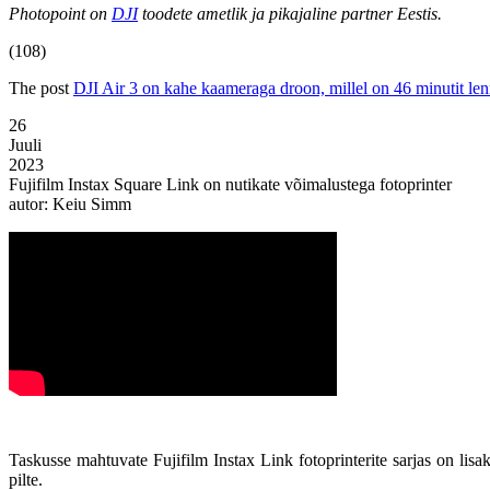
Photopoint on
DJI
toodete ametlik ja pikajaline partner Eestis.
(108)
The post
DJI Air 3 on kahe kaameraga droon, millel on 46 minutit le
26
Juuli
2023
Fujifilm Instax Square Link on nutikate võimalustega fotoprinter
autor: Keiu Simm
Taskusse mahtuvate Fujifilm Instax Link fotoprinterite sarjas on lisa
pilte.