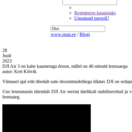
Registreeru kasutajaks
Unustasid parooli?
www.snap.ee
/
Blogi
28
Juuli
2023
DJI Air 3 on kahe kaameraga droon, millel on 46 minutit lennuaega
autor: Kert Kõivik
Viimasel ajal eriti tihedalt uute droonimudelitega üllatav DJI on se
Uus lennumasin täiendab DJI Air seeriat täielikult stabiliseeritud j
lennuaeg.