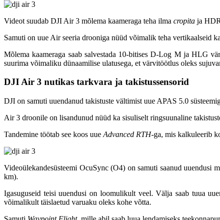
Videot suudab DJI Air 3 mõlema kaameraga teha ilma
cropita
ja HDR-
Samuti on uue Air seeria drooniga nüüd võimalik teha vertikaalseid ka
Mõlema kaameraga saab salvestada 10-bitises D-Log M ja HLG värvip
suurima võimaliku dünaamilise ulatusega, et värvitöötlus oleks sujuv
DJI Air 3 nutikas tarkvara ja takistussensorid
DJI on samuti uuendanud takistuste vältimist uue APAS 5.0 süsteemiga,
Air 3 droonile on lisandunud nüüd ka sisuliselt ringsuunaline takistus
Tandemine töötab see koos uue
Advanced RTH
-ga
, mis kalkuleerib k
Videoülekandesüsteemi OcuSync (O4) on samuti saanud uuendusi mis 
km).
Igasuguseid teisi uuendusi on loomulikult veel. Välja saab tuua uuen
võimalikult täislaetud varuaku oleks kohe võtta.
Samuti
Waypoint Flight
, mille abil saab luua lendamiseks teekonnapu