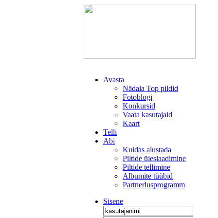
Avasta
Nädala Top pildid
Fotoblogi
Konkursid
Vaata kasutajaid
Kaart
Telli
Abi
Kuidas alustada
Piltide üleslaadimine
Piltide tellimine
Albumite tüübid
Partnerlusprogramm
Sisene