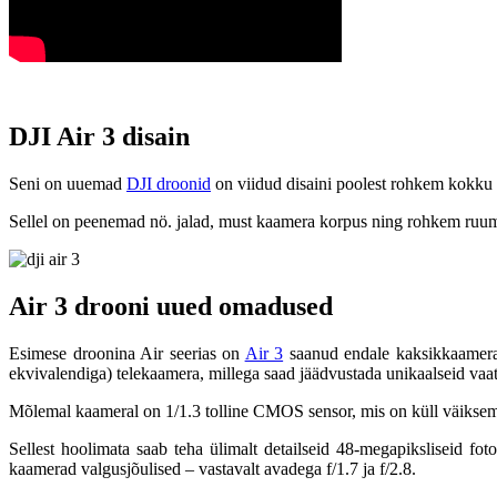
DJI Air 3 disain
Seni on uuemad
DJI droonid
on viidud disaini poolest rohkem kokk
Sellel on peenemad nö. jalad, must kaamera korpus ning rohkem ruumi
Air 3 drooni uued omadused
Esimese droonina Air seerias on
Air 3
saanud endale kaksikkaamera 
ekvivalendiga) telekaamera, millega saad jäädvustada unikaalseid vaa
Mõlemal kaameral on 1/1.3 tolline CMOS sensor, mis on küll väiksem k
Sellest hoolimata saab teha ülimalt detailseid 48-megapiksliseid fo
kaamerad valgusjõulised – vastavalt avadega f/1.7 ja f/2.8.