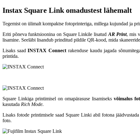
Instax Square Link omadustest lähemalt
Tegemist on ülimalt kompaktse fotoprinteriga, millega kujundad ja pri
Eriti põneva funktsioonina on Square Linkile lisatud
AR Print
, mis v
lisamine. Seeläbi lisandub prinditud pildile QR-kood, mida skaneerides 
Lisaks saad
INSTAX Connect
rakenduse kaudu jagada sõnumitega t
printida.
Square Linkiga printimisel on omapärasuse lisamiseks
võimalus fo
kasutada
Rich Mode.
Lisaks fotode printimisele saad Square Linki abil fotona jäädvustada 
foto.