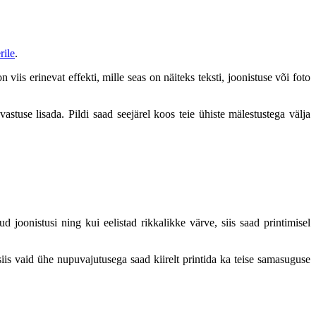
rile
.
 viis erinevat effekti, mille seas on näiteks teksti, joonistuse või foto
use lisada. Pildi saad seejärel koos teie ühiste mälestustega välja
d joonistusi ning kui eelistad rikkalikke värve, siis saad printimisel
siis vaid ühe nupuvajutusega saad kiirelt printida ka teise samasuguse