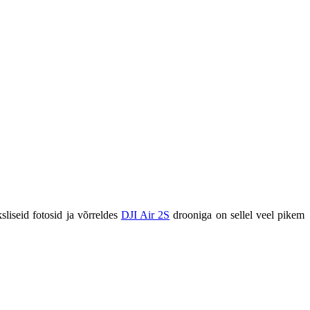
sliseid fotosid ja võrreldes
DJI Air 2S
drooniga on sellel veel pikem