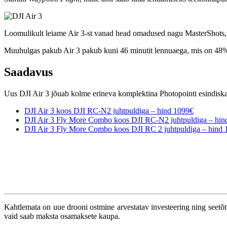
Loomulikult leiame Air 3-st vanad head omadused nagu MasterShots,
Muuhulgas pakub Air 3 pakub kuni 46 minutit lennuaega, mis on 48%
Saadavus
Uus DJI Air 3 jõuab kolme erineva komplektina Photopointi esindiska
DJI Air 3 koos DJI RC-N2 juhtpuldiga – hind 1099€
DJI Air 3 Fly More Combo koos DJI RC-N2 juhtpuldiga – hin
DJI Air 3 Fly More Combo koos DJI RC 2 juhtpuldiga – hind
Kahtlemata on uue drooni ostmine arvestatav investeering ning seetõt
vaid saab maksta osamaksete kaupa.