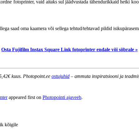
ekordne fotoprinter, vaid aitaks sul jäädvustada tähendurikkaid hetki ko
illega saad oma kaamera või sellega tehtud/tehtavad pildid isikupärase
Osta Fujifilm Instax Square Link fotoprinter endale või sõbrale »
 5,42€ kuus.
Photopoint.ee
ostujuhid
– ammuta inspiratsiooni ja teadmis
nter
appeared first on
Photopointi ajaveeb
.
k kõigile