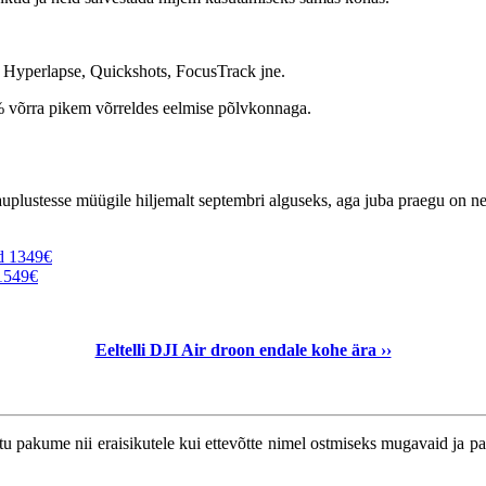
 Hyperlapse, Quickshots, FocusTrack jne.
 võrra pikem võrreldes eelmise põlvkonnaga.
uplustesse müügile hiljemalt septembri alguseks, aga juba praegu on n
d 1349€
 1549€
Eeltelli DJI Air droon endale kohe ära ››
tu pakume nii eraisikutele kui ettevõtte nimel ostmiseks mugavaid ja p