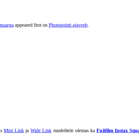
nnuaega
appeared first on
Photopointi ajaveeb
.
ks
Mini Link
ja
Wide Link
mudelitele olemas ka
Fujifilm Instax Squ