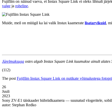
Fujifilm on näinud vaeva, et Instax Square Link ei oleks lihtsalt järj
valge
ja
roheline
.
Muide, meil on müügil ka lai valik Instax kaamerate
lisatarvikuid
, m
Järelmaksuga
ostes algab Instax Square Link kuumakse ainult alates
(112)
The post
Fujifilm Instax Square Link on nutikate võimalustega fotopri
26
Juuli
2023
Sony ZV-E1 täiskaader hübriidkaamera — suunatud vlogeritele, sobili
autor: Stephan Redko