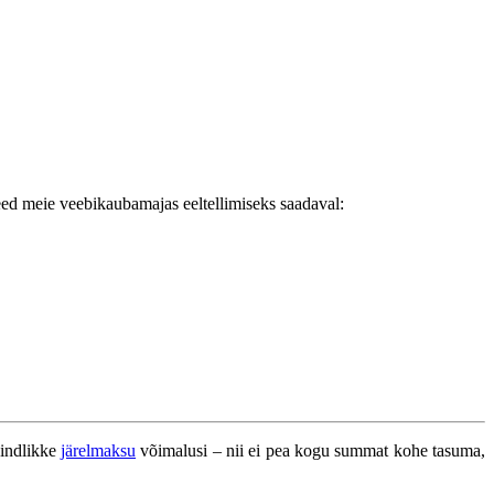
eed meie veebikaubamajas eeltellimiseks saadaval:
aindlikke
järelmaksu
võimalusi – nii ei pea kogu summat kohe tasuma,