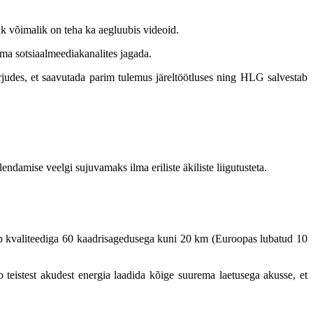
 võimalik on teha ka aegluubis videoid.
oma sotsiaalmeediakanalites jagada.
udes, et saavutada parim tulemus järeltöötluses ning HLG salvestab
ndamise veelgi sujuvamaks ilma eriliste äkiliste liigutusteta.
p kvaliteediga 60 kaadrisagedusega kuni 20 km (Euroopas lubatud 10
b teistest akudest energia laadida kõige suurema laetusega akusse, et