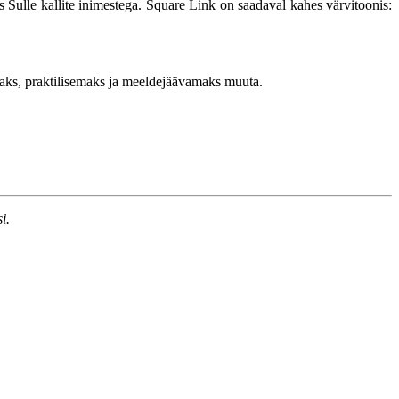
os Sulle kallite inimestega. Square Link on saadaval kahes värvitoonis:
maks, praktilisemaks ja meeldejäävamaks muuta.
i.