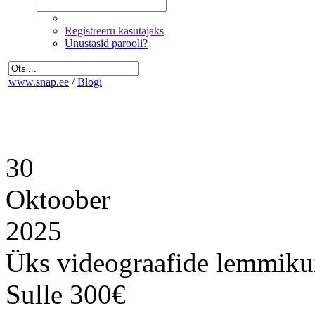
Registreeru kasutajaks
Unustasid parooli?
www.snap.ee
/
Blogi
30
Oktoober
2025
Üks videograafide lemmiku
Sulle 300€