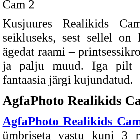
Kusjuures Realikids Ca
seikluseks, sest sellel on 
ägedat raami – printsessik
ja palju muud. Iga pilt 
fantaasia järgi kujundatud.
AgfaPhoto Realikids C
AgfaPhoto Realikids Ca
ümbriseta vastu kuni 3 m