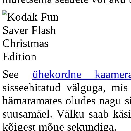
See
ühekordne kaamer
sisseehitatud välguga, mis
hämaramates oludes nagu si
suusamäel. Välku saab käsit
kõigest mõne sekundiga.