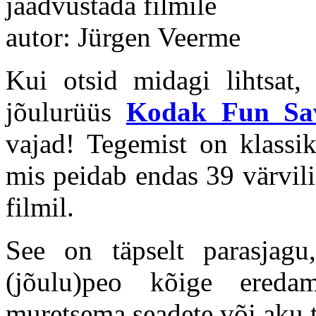
jäädvustada filmile
autor: Jürgen Veerme
Kui otsid midagi lihtsat, 
jõulurüüs
Kodak Fun Sav
vajad! Tegemist on klassik
mis peidab endas 39 värvil
filmil.
See on täpselt parasjagu
(jõulu)peo kõige ered
muretsema seadete või aku 