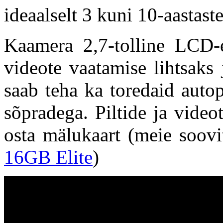
ideaalselt 3 kuni 10-aastast
Kaamera 2,7-tolline LCD-e
videote vaatamise lihtsaks
saab teha ka toredaid autop
sõpradega. Piltide ja video
osta mälukaart (meie soov
16GB Elite
)