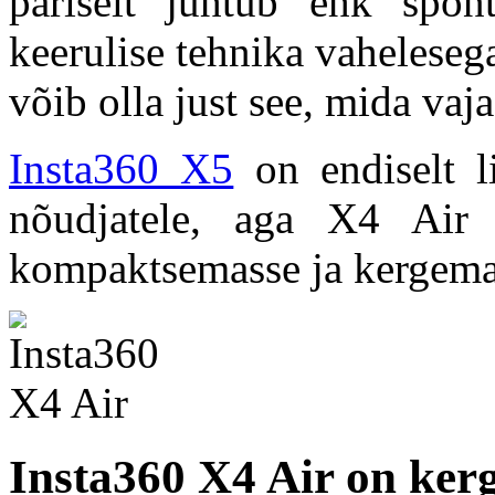
päriselt juhtub ehk spont
keerulise tehnika vaheleseg
võib olla just see, mida vaja
Insta360 X5
on endiselt li
nõudjatele, aga X4 Air
kompaktsemasse ja kergemass
Insta360 X4 Air on kerg