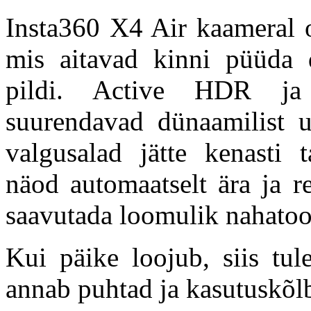
Insta360 X4 Air kaameral on
mis aitavad kinni püüda d
pildi. Active HDR ja
suurendavad dünaamilist ul
valgusalad jätte kenasti t
näod automaatselt ära ja r
saavutada loomulik nahato
Kui päike loojub, siis tul
annab puhtad ja kasutuskõlb