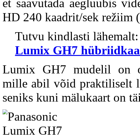
et saavutada aegluubis vid
HD 240 kaadrit/sek režiim (
Tutvu kindlasti lähemalt:
Lumix GH7 hübriidkaa
Lumix GH7 mudelil on ol
mille abil võid praktilisel
seniks kuni mälukaart on tä