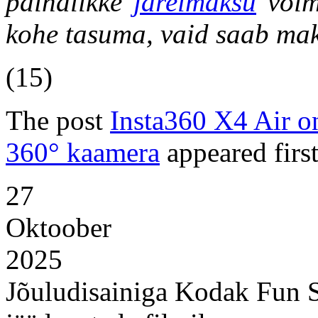
paindlikke
järelmaksu
võim
kohe tasuma, vaid saab ma
(15)
The post
Insta360 X4 Air o
360° kaamera
appeared firs
27
Oktoober
2025
Jõuludisainiga Kodak Fun Sa