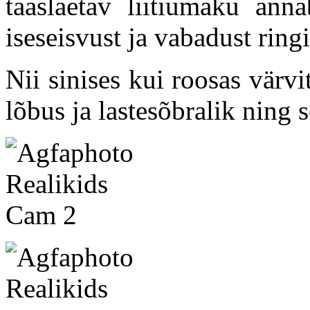
taaslaetav liitiumaku anna
iseseisvust ja vabadust ringi
Nii sinises kui roosas värv
lõbus ja lastesõbralik ning