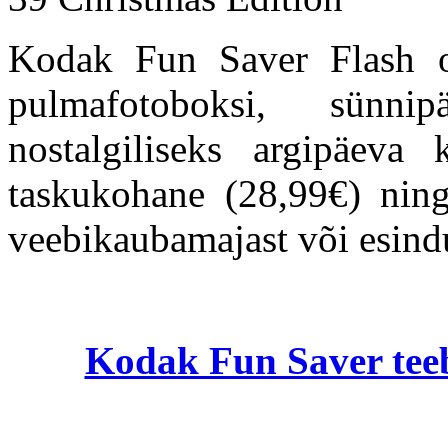
Kodak Fun Saver Flash on
pulmafotoboksi, sünnip
nostalgiliseks argipäeva
taskukohane (28,99€) ning
veebikaubamajast või esind
Kodak Fun Saver teeb 