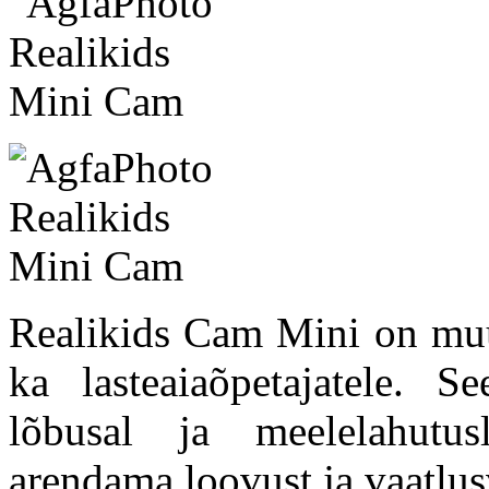
Realikids Cam Mini on mu
ka lasteaiaõpetajatele. Se
lõbusal ja meelelahutusl
arendama loovust ja vaatlu