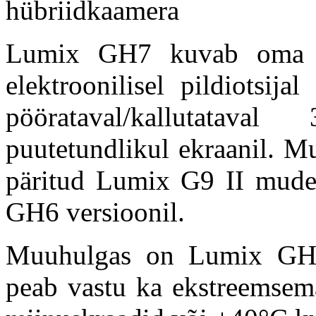
Lumix GH7 kuvab oma s
elektroonilisel pildiotsij
pöörataval/kallutataval
puutetundlikul ekraanil. Mu
päritud Lumix G9 II mudel
GH6 versioonil.
Muuhulgas on Lumix GH7 
peab vastu ka ekstreemsema