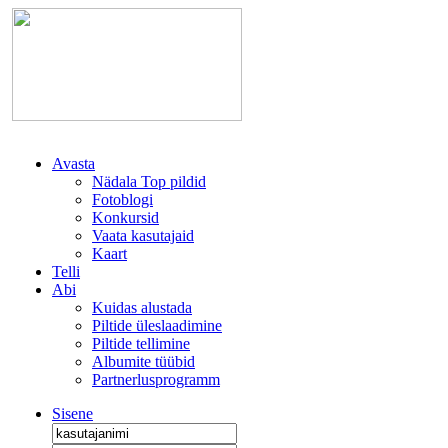
Avasta
Nädala Top pildid
Fotoblogi
Konkursid
Vaata kasutajaid
Kaart
Telli
Abi
Kuidas alustada
Piltide üleslaadimine
Piltide tellimine
Albumite tüübid
Partnerlusprogramm
Sisene