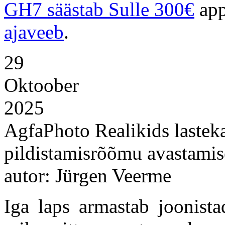
GH7 säästab Sulle 300€
app
ajaveeb
.
29
Oktoober
2025
AgfaPhoto Realikids lastek
pildistamisrõõmu avastamis
autor: Jürgen Veerme
Iga laps armastab joonista