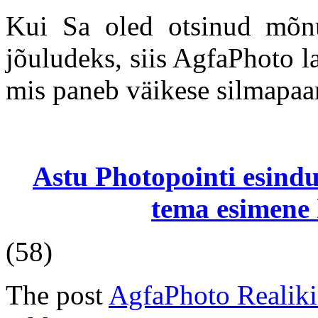
Kui Sa oled otsinud mõnu
jõuludeks, siis AgfaPhoto l
mis paneb väikese silmapaar
Astu Photopointi esindus
tema esimene 
(58)
The post
AgfaPhoto Realiki