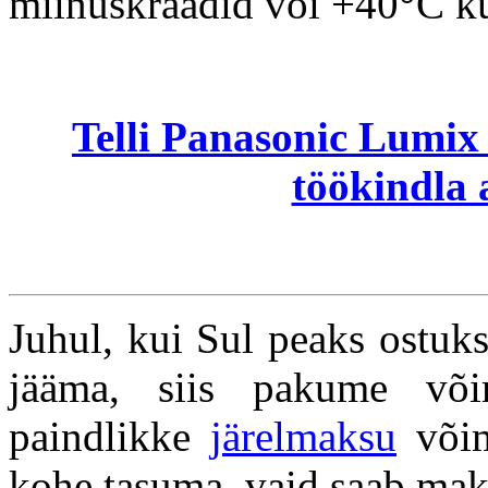
miinuskraadid või +40°C k
Telli Panasonic Lumix 
töökindla 
Juhul, kui Sul peaks ostuk
jääma, siis pakume või
paindlikke
järelmaksu
võim
kohe tasuma, vaid saab mak