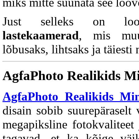
miks mitte suunata see loov
Just selleks on l
lastekaamerad
, mis muu
lõbusaks, lihtsaks ja täiest
AgfaPhoto Realikids M
AgfaPhoto Realikids Mi
disain sobib suurepäraselt
megapiksline fotokvalitee
tagavad, et ka kõige vä