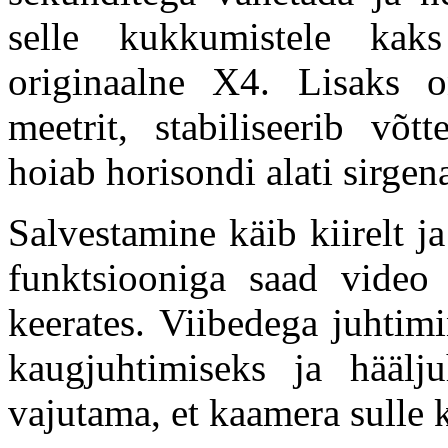
selle kukkumistele kak
originaalne X4. Lisaks 
meetrit, stabiliseerib võt
hoiab horisondi alati sirgen
Salvestamine käib kiirelt 
funktsiooniga saad video 
keerates. Viibedega juhtimi
kaugjuhtimiseks ja häälj
vajutama, et kaamera sulle 