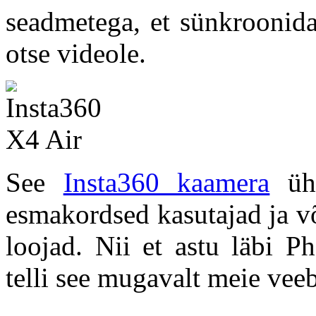
seadmetega, et sünkroonida
otse videole.
See
Insta360 kaamera
ühe
esmakordsed kasutajad ja 
loojad. Nii et astu läbi P
telli see mugavalt meie vee