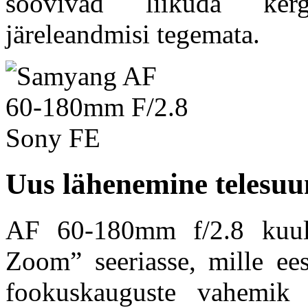
soovivad liikuda kerg
järeleandmisi tegemata.
Uus lähenemine telesuu
AF 60-180mm f/2.8 kuu
Zoom” seeriasse, mille ee
fookuskauguste vahemik 