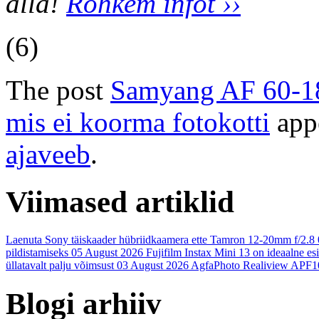
alla!
Rohkem infot ››
(6)
The post
Samyang AF 60-180
mis ei koorma fotokotti
appe
ajaveeb
.
Viimased artiklid
Laenuta Sony täiskaader hübriidkaamera ette Tamron 12-20mm f/2.8
pildistamiseks
05 August 2026
Fujifilm Instax Mini 13 on ideaalne es
üllatavalt palju võimsust
03 August 2026
AgfaPhoto Realiview APF1
Blogi arhiiv