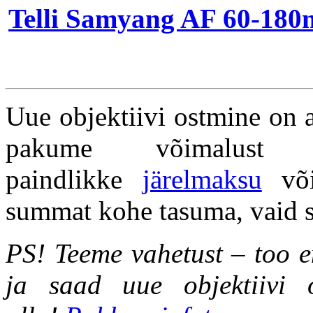
Telli Samyang AF 60-180mm
Uue objektiivi ostmine on a
pakume võimalust
paindlikke
järelmaksu
või
summat kohe tasuma, vaid 
PS! Teeme vahetust – too e
ja saad uue objektiivi o