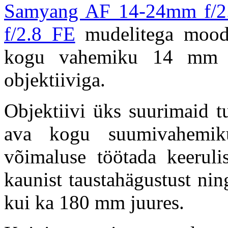
Samyang AF 14-24mm f/2
f/2.8 FE
mudelitega moodu
kogu vahemiku 14 mm 
objektiiviga.
Objektiivi üks suurimaid tu
ava kogu suumivahemik
võimaluse töötada keeruli
kaunist taustahägustust ni
kui ka 180 mm juures.