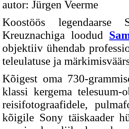
autor: Jürgen Veerme
Koostöös legendaarse S
Kreuznachiga loodud
Sam
objektiiv ühendab professio
teleulatuse ja märkimisväär
Kõigest oma 730-grammis
klassi kergema telesuum-ob
reisifotograafidele, pulmaf
kõigile Sony täiskaader hü