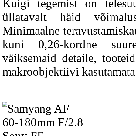
Kuigi tegemist on telesuu
üllatavalt häid võimalu
Minimaalne teravustamiskau
kuni 0,26-kordne suur
väiksemaid detaile, tooteid
makroobjektiivi kasutamat