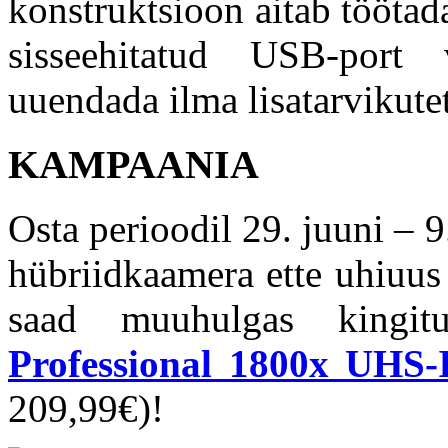
konstruktsioon aitab töötad
sisseehitatud USB-port
uuendada ilma lisatarvikute
KAMPAANIA
Osta perioodil 29. juuni – 
hübriidkaamera ette uhiuu
saad muuhulgas kingi
Professional 1800x UHS-
209,99€)!