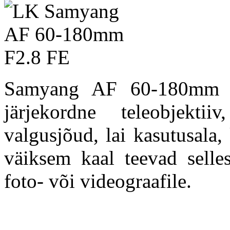
Samyang AF 60-180mm f/
järjekordne teleobjektii
valgusjõud, lai kasutusala,
väiksem kaal teevad selles
foto- või videograafile.