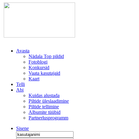
Avasta
Nädala Top pildid
Fotoblogi
Konkursid
Vaata kasutajaid
Kaart
Telli
Abi
Kuidas alustada
Piltide üleslaadimine
Piltide tellimine
Albumite tüübid
Partnerlusprogramm
Sisene