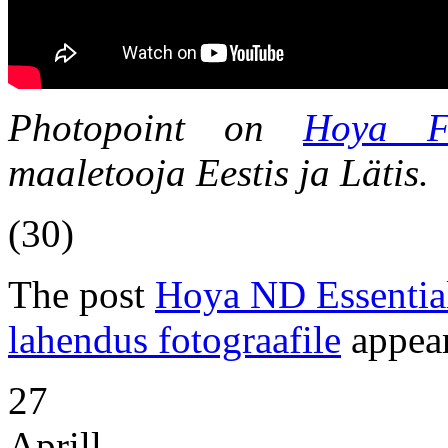
Photopoint on
Hoya Fi
maaletooja Eestis ja Lätis.
(30)
The post
Hoya ND Essential
lahendus fotograafile
appear
27
Aprill