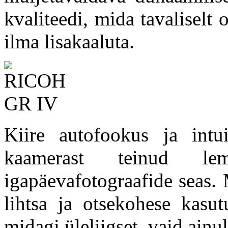
kvaliteedi, mida tavaliselt
ilma lisakaaluta.
Kiire autofookus ja int
kaamerast teinud le
igapäevafotograafide seas.
lihtsa ja otsekohese kasu
midagi üleliigset, vaid ainu