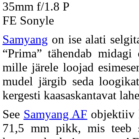
Samyang
on ise alati selgi
“Prima” tähendab midagi es
mille järele loojad esimes
mudel järgib seda loogika
kergesti kaasaskantavat lah
See
Samyang AF
objektiiv
71,5 mm pikk, mis teeb s