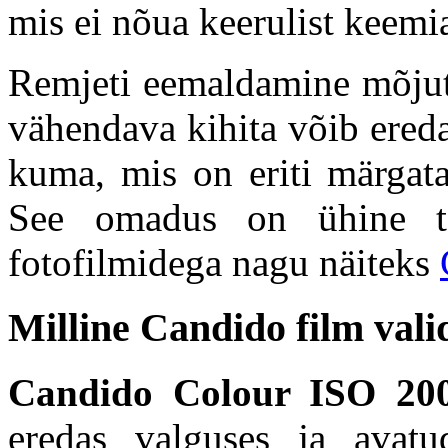
mis ei nõua keerulist keemia
Remjeti eemaldamine mõjuta
vähendava kihita võib ered
kuma, mis on eriti märgata
See omadus on ühine tei
fotofilmidega nagu näiteks
Milline Candido film vali
Candido Colour ISO 20
eredas valguses ja avat