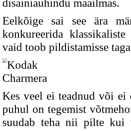
disainiauhindu maailmas.
Eelkõige sai see ära mä
konkureerida klassikaliste
vaid toob pildistamisse tag
Kes veel ei teadnud või ei
puhul on tegemist võtmehoi
suudab teha nii pilte kui