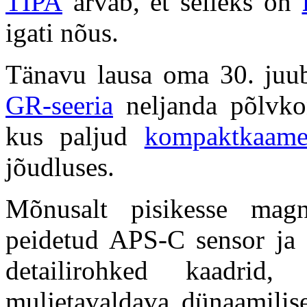
TIPA
arvab, et selleks on
igati nõus.
Tänavu lausa oma 30. juub
GR-seeria
neljanda põlvkon
kus paljud
kompaktkaame
jõudluses.
Mõnusalt pisikesse magn
peidetud APS-C sensor ja 
detailirohked kaadrid
muljetavaldava dünaamilise