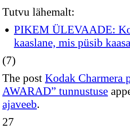
Tutvu lähemalt:
PIKEM ÜLEVAADE: Koda
kaaslane, mis püsib kaasas
(7)
The post
Kodak Charmera p
AWARAD” tunnustuse
appe
ajaveeb
.
27