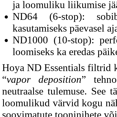
ja loomuliku liikumise j
ND64 (6-stop): sobi
kasutamiseks päevasel aj
ND1000 (10-stop): perf
loomiseks ka eredas päik
Hoya ND Essentials filtrid 
“
vapor deposition
” tehno
neutraalse tulemuse. See t
loomulikud värvid kogu näh
soovimatute tooninihete võ