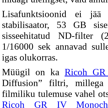
Lisafunktsioonid ei jää 
stabilisaator,
53 GB sisem
sisseehitatud ND-filter 
1/16000 sek annavad sull
igas olukorras.
Müügil on ka
Ricoh GR
Diffusion” filtri, milleg
filmiliku tulemuse vahel o
Ricoh GR IV Monoch