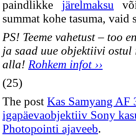
paindlikke
järelmaksu
või
summat kohe tasuma, vaid 
PS! Teeme vahetust – too e
ja saad uue objektiivi ostul
alla!
Rohkem infot ››
(25)
The post
Kas Samyang AF 3
igapäevaobjektiiv Sony kas
Photopointi ajaveeb
.