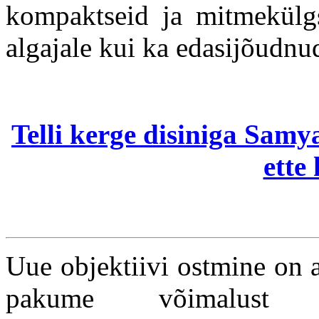
kompaktseid ja mitmekülgs
algajale kui ka edasijõudnud
Telli kerge disiniga Sam
ette
Uue objektiivi ostmine on a
pakume võimalust