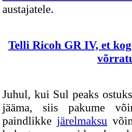
austajatele.
Telli Ricoh GR IV, et ko
võrratu
Juhul, kui Sul peaks ostuk
jääma, siis pakume või
paindlikke
järelmaksu
võim