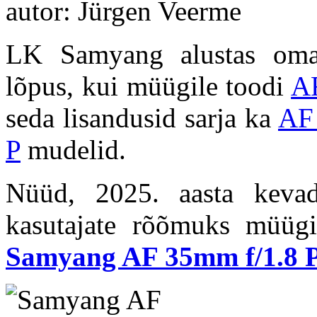
autor: Jürgen Veerme
LK Samyang alustas oma 
lõpus, kui müügile toodi
A
seda lisandusid sarja ka
AF
P
mudelid.
Nüüd, 2025. aasta kevad
kasutajate rõõmuks müüg
Samyang AF 35mm f/1.8 