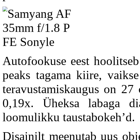
Autofookuse eest hoolitse
peaks tagama kiire, vaikse
teravustamiskaugus on 27
0,19x. Üheksa labaga di
loomulikku taustabokeh’d.
Disainilt meenutab uus obj