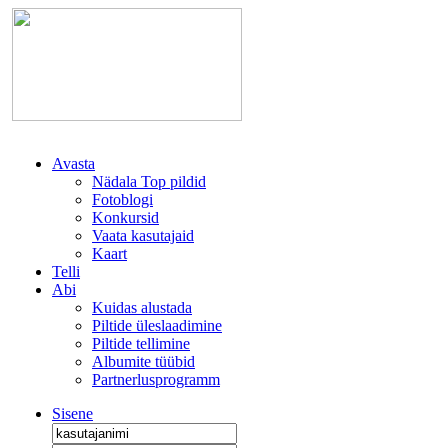
Avasta
Nädala Top pildid
Fotoblogi
Konkursid
Vaata kasutajaid
Kaart
Telli
Abi
Kuidas alustada
Piltide üleslaadimine
Piltide tellimine
Albumite tüübid
Partnerlusprogramm
Sisene