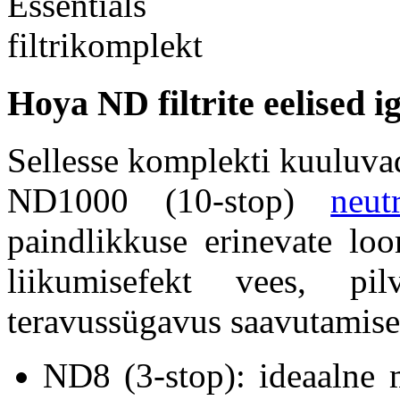
Hoya ND filtrite eelised i
Sellesse komplekti kuuluva
ND1000 (10-stop)
neut
paindlikkuse erinevate lo
liikumisefekt vees, p
teravussügavus saavutamise
ND8 (3-stop): ideaalne