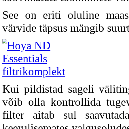
See on eriti oluline maast
värvide täpsus mängib suurt
Kui pildistad sageli väliti
võib olla kontrollida tug
filter aitab sul saavuta
keerulisemates valgusolude