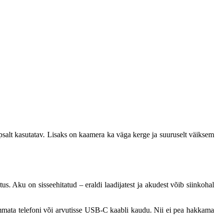
salt kasutatav. Lisaks on kaamera ka väga kerge ja suuruselt väiksem
Aku on sisseehitatud – eraldi laadijatest ja akudest võib siinkohal
õmmata telefoni või arvutisse USB-C kaabli kaudu. Nii ei pea hakkama