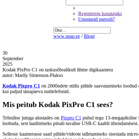
Registreeru kasutajaks
Unustasid parooli?
www.snap.ee
/
Blogi
30
September
2025
Kodak PixPro C1 on taskusõbralikult lihtne digikaamera
autor: Marily Simenson-Plakso
Kodak Pixpro C1
on 2000ndete stiilis piltide saavutamiseks loodud
kui paljud tänapäeva nutitelefonid.
Mis peitub Kodak PixPro C1 sees?
Tehnilise jutuga alustades on
Pixpro C1
puhul tegu 13-megapikslise k
loobuda, sest laadimiseks piisab tavalise USB-C kaabli ühendamisest.
Sellesse kaamerasse saad piltide/videote talletamiseks sisestada mi