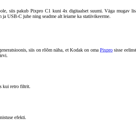
pole, siis pakub Pixpro C1 kuni 4x digitaalset suumi. Väga mugav lisa 
m ja USB-C juhe ning seadme alt leiame ka statiivikeerme.
 generatsioonis, siis on rõõm näha, et Kodak on oma
Pixpro
sisse eelins
ärvi.
kui retro filtrit.
istuse efekti.