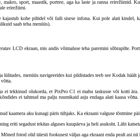
 makro, sport, maastik, portree, aga ka laste ja ranna erirežiimid. Kui
e erirežiimi.
kajastub kohe piltidel või faili sisese infona. Kui pole alati kindel, 
valikuid saab teha menüüs).
eratav LCD ekraan, mis andis võimaluse teha paremini sõbrapilte. Portre
lülitades, menüüs navigeerides kui pildistades teeb see Kodak häält ja ni
 võtta.
a ei tekkinud olukorda, et PixPro C1 ei mahu taskusse või kotti är
s kõndides ei tahtnud ma palju ruumikaid asju endaga alati kaasa võtt
aanud kaamera aku kunagi päris tühjaks. Ka ekraani valguse tõstmine päi
ing eriti segadust tekitas alguses kuupäeva ja heli asukoht. Läbi katset
 Mõned fotod olid täiesti fookusest väljas aga ekraani enda pealt asi nii