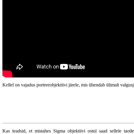
Kellel on vajadus portreeobjektiivi järele, mis ühendab ülimalt valgus
Kas teadsid, et mistahes Sigma objektiivi ostul saad sellele taotl