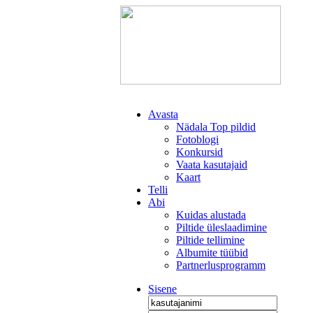
Avasta
Nädala Top pildid
Fotoblogi
Konkursid
Vaata kasutajaid
Kaart
Telli
Abi
Kuidas alustada
Piltide üleslaadimine
Piltide tellimine
Albumite tüübid
Partnerlusprogramm
Sisene