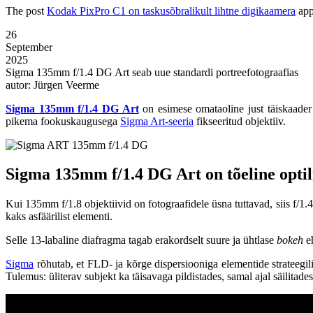
The post
Kodak PixPro C1 on taskusõbralikult lihtne digikaamera
app
26
September
2025
Sigma 135mm f/1.4 DG Art seab uue standardi portreefotograafias
autor: Jürgen Veerme
Sigma 135mm f/1.4 DG Art
on esimese omataoline just täiskaader
pikema fookuskaugusega
Sigma Art-seeria
fikseeritud objektiiv.
Sigma 135mm f/1.4 DG Art on tõeline optil
Kui 135mm f/1.8 objektiivid on fotograafidele üsna tuttavad, siis f/
kaks asfäärilist elementi.
Selle 13-labaline diafragma tagab erakordselt suure ja ühtlase
bokeh
e
Sigma
rõhutab, et FLD- ja kõrge dispersiooniga elementide strateegil
Tulemus: üliterav subjekt ka täisavaga pildistades, samal ajal säilitade