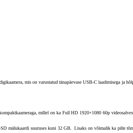
 digikaamera, mis on varustatud tänapäevase USB-C laadimisega ja hõlp
ompaktkaameraga, millel on ka Full HD 1920×1080 60p videosalvestus. 
cro-SD mälukaardi suuruses kuni 32 GB. Lisaks on võimalik ka pilte t