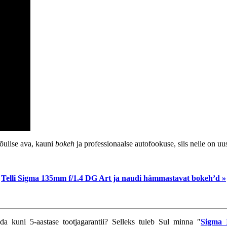
jõulise ava, kauni
bokeh
ja professionaalse autofookuse, siis neile on 
Telli Sigma 135mm f/1.4 DG Art ja naudi hämmastavat bokeh’d »
eda kuni 5-aastase tootjagarantii? Selleks tuleb Sul minna ″
Sigma 