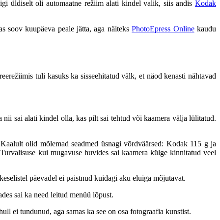
gi üldiselt oli automaatne režiim alati kindel valik, siis andis
Kodak
kas soov kuupäeva peale jätta, aga näiteks
PhotoEpress Online
kaudu
erežiimis tuli kasuks ka sisseehitatud välk, et näod kenasti nähtavad
i sai alati kindel olla, kas pilt sai tehtud või kaamera välja lülitatud.
a. Kaalult olid mõlemad seadmed üsnagi võrdväärsed: Kodak 115 g ja
a. Turvalisuse kui mugavuse huvides sai kaamera külge kinnitatud veel
keselistel päevadel ei paistnud kuidagi aku eluiga mõjutavat.
ades sai ka need leitud menüü lõpust.
 hull ei tundunud, aga samas ka see on osa fotograafia kunstist.