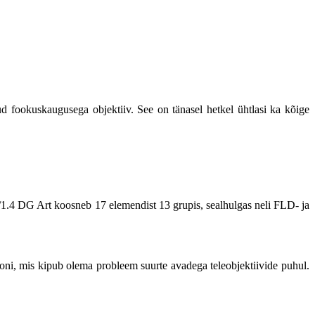
d fookuskaugusega objektiiv. See on tänasel hetkel ühtlasi ka kõige
f/1.4 DG Art koosneb 17 elemendist 13 grupis, sealhulgas neli FLD- ja
.
ooni, mis kipub olema probleem suurte avadega teleobjektiivide puhul.