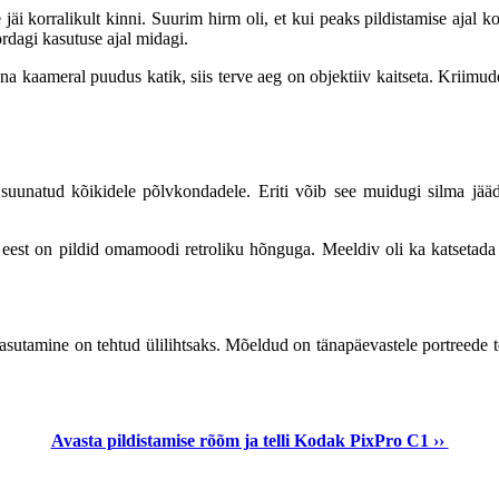
ee jäi korralikult kinni. Suurim hirm oli, et kui peaks pildistamise ajal
rdagi kasutuse ajal midagi.
na kaameral puudus katik, siis terve aeg on objektiiv kaitseta. Kriimude
suunatud kõikidele põlvkondadele. Eriti võib see muidugi silma jää
 eest on pildid omamoodi retroliku hõnguga. Meeldiv oli ka katsetada k
sutamine on tehtud ülilihtsaks. Mõeldud on tänapäevastele portreede te
Avasta pildistamise rõõm ja telli Kodak PixPro C1 ››