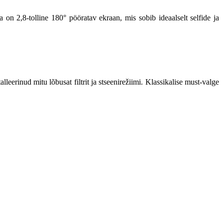
on 2,8-tolline 180° pööratav ekraan, mis sobib ideaalselt selfide ja
talleerinud mitu lõbusat filtrit ja stseenirežiimi. Klassikalise must-valge