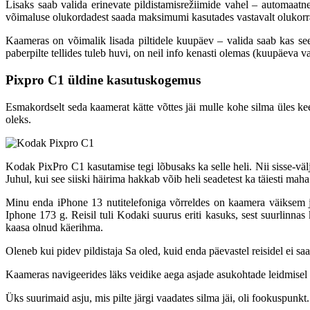
Lisaks saab valida erinevate pildistamisrežiimide vahel – automaatne,
võimaluse olukordadest saada maksimumi kasutades vastavalt olukorral
Kaameras on võimalik lisada piltidele kuupäev – valida saab kas see 
paberpilte tellides tuleb huvi, on neil info kenasti olemas (kuupäeva 
Pixpro C1 üldine kasutuskogemus
Esmakordselt seda kaamerat kätte võttes jäi mulle kohe silma üles ke
oleks.
Kodak PixPro C1 kasutamise tegi lõbusaks ka selle heli. Nii sisse-välja 
Juhul, kui see siiski häirima hakkab võib heli seadetest ka täiesti maha
Minu enda iPhone 13 nutitelefoniga võrreldes on kaamera väiksem j
Iphone 173 g. Reisil tuli Kodaki suurus eriti kasuks, sest suurlinna
kaasa olnud käerihma.
Oleneb kui pidev pildistaja Sa oled, kuid enda päevastel reisidel ei s
Kaameras navigeerides läks veidike aega asjade asukohtade leidmisel n
Üks suurimaid asju, mis pilte järgi vaadates silma jäi, oli fookuspunkt.