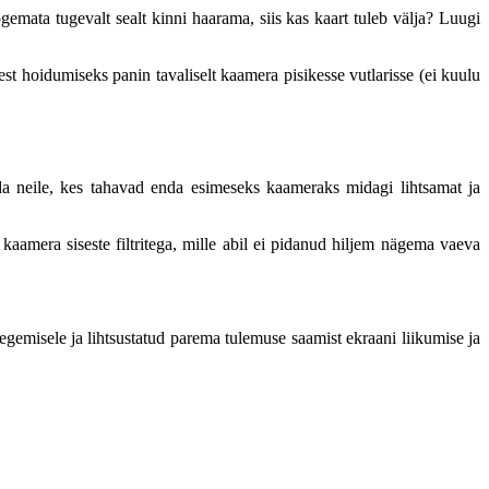
 kogemata tugevalt sealt kinni haarama, siis kas kaart tuleb välja? Luugi
st hoidumiseks panin tavaliselt kaamera pisikesse vutlarisse (ei kuulu
da neile, kes tahavad enda esimeseks kaameraks midagi lihtsamat ja
aamera siseste filtritega, mille abil ei pidanud hiljem nägema vaeva
gemisele ja lihtsustatud parema tulemuse saamist ekraani liikumise ja