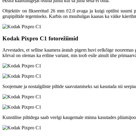
ekstra kaardilugejat ostma juhul kui sa juba seda ei oma.
Objektiiv on fikseeritud 26 mm f/2.0 avaga ja kuigi optilist suumi 
grupipiltide tegemiseks. Karbis on muuhulgas kaasas ka väike käerih
Kodak Pixpro C1 fotorežiimid
Arvestades, et selline kaamera äratab pigem huvi eelkõige nooremas
kõrval on olemas ka eriline variant, mis toob esile ainult ühe primaarv
Soojemate ja nostalgiliste piltide saavutamiseks sai kasutada nii seepias 
Kunstilise piltidega saab veelgi kaugemale minna kasutades pliiatsijoon