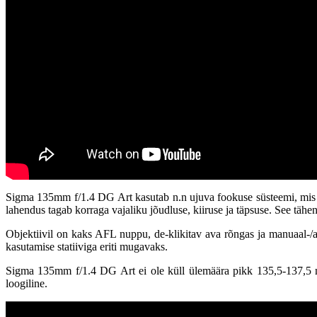
Sigma 135mm f/1.4 DG Art kasutab n.n ujuva fookuse süsteemi, mis l
lahendus tagab korraga vajaliku jõudluse, kiiruse ja täpsuse. See täh
Objektiivil on kaks AFL nuppu, de-klikitav ava rõngas ja manuaal-/a
kasutamise statiiviga eriti mugavaks.
Sigma 135mm f/1.4 DG Art ei ole küll ülemäära pikk 135,5-137,5 mm,
loogiline.