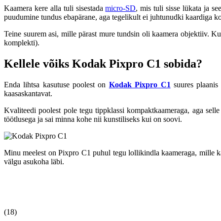
Kaamera kere alla tuli sisestada
micro-SD
, mis tuli sisse lükata ja s
puudumine tundus ebapärane, aga tegelikult ei juhtunudki kaardiga ko
Teine suurem asi, mille pärast mure tundsin oli kaamera objektiiv. Ku
komplekti).
Kellele võiks Kodak Pixpro C1 sobida?
Enda lihtsa kasutuse poolest on
Kodak Pixpro C1
suures plaanis 
kaasaskantavat.
Kvaliteedi poolest pole tegu tippklassi kompaktkaameraga, aga selle
töötlusega ja sai minna kohe nii kunstiliseks kui on soovi.
Minu meelest on Pixpro C1 puhul tegu lollikindla kaameraga, mille ka
välgu asukoha läbi.
(18)