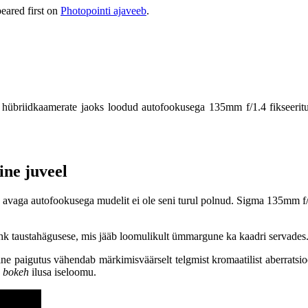
eared first on
Photopointi ajaveeb
.
 hübriidkaamerate jaoks loodud autofookusega 135mm f/1.4 fikseeritu
ine juveel
1.4 avaga autofookusega mudelit ei ole seni turul polnud. Sigma 135mm 
hk taustahägusese, mis jääb loomulikult ümmargune ka kaadri servades
ine paigutus vähendab märkimisväärselt telgmist kromaatilist aberratsi
s
bokeh
ilusa iseloomu.