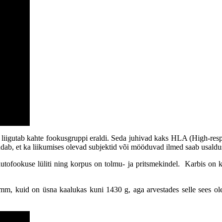
iigutab kahte fookusgruppi eraldi. Seda juhivad kaks HLA (High-resp
endab, et ka liikumises olevad subjektid või mööduvad ilmed saab usaldu
utofookuse lüliti ning korpus on tolmu- ja pritsmekindel. Karbis on k
 kuid on üsna kaalukas kuni 1430 g, aga arvestades selle sees olevat 