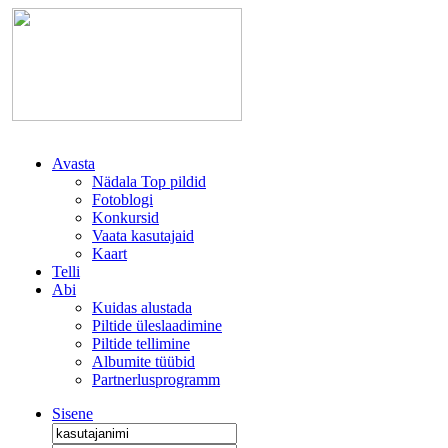
Avasta
Nädala Top pildid
Fotoblogi
Konkursid
Vaata kasutajaid
Kaart
Telli
Abi
Kuidas alustada
Piltide üleslaadimine
Piltide tellimine
Albumite tüübid
Partnerlusprogramm
Sisene