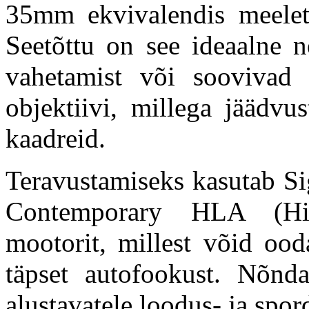
35mm ekvivalendis meele
Seetõttu on see ideaalne ne
vahetamist või soovivad 
objektiivi, millega jäädvu
kaadreid.
Teravustamiseks kasutab 
Contemporary HLA (Hig
mootorit, millest võid ooda
täpset autofookust. Nõnd
alustavatele loodus- ja spor