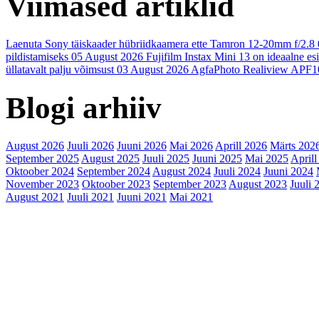
Viimased artiklid
Laenuta Sony täiskaader hübriidkaamera ette Tamron 12-20mm f/2.8
pildistamiseks
05 August 2026
Fujifilm Instax Mini 13 on ideaalne es
üllatavalt palju võimsust
03 August 2026
AgfaPhoto Realiview APF1
Blogi arhiiv
August 2026
Juuli 2026
Juuni 2026
Mai 2026
Aprill 2026
Märts 202
September 2025
August 2025
Juuli 2025
Juuni 2025
Mai 2025
Aprill
Oktoober 2024
September 2024
August 2024
Juuli 2024
Juuni 2024
November 2023
Oktoober 2023
September 2023
August 2023
Juuli 
August 2021
Juuli 2021
Juuni 2021
Mai 2021