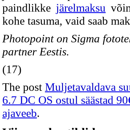
paindlikke
järelmaksu
võim
kohe tasuma, vaid saab mak
Photopoint on Sigma fototeh
partner Eestis.
(17)
The post
Muljetavaldava s
6.7 DC OS ostul säästad 90
ajaveeb
.