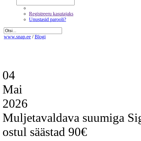
Registreeru kasutajaks
Unustasid parooli?
www.snap.ee
/
Blogi
04
Mai
2026
Muljetavaldava suumiga S
ostul säästad 90€