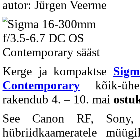
autor: Jürgen Veerme
Kerge ja kompaktse
Sigm
Contemporary
kõik-ühes
rakendub 4. – 10. mai
ostu
See Canon RF, Sony, P
hübriidkaameratele müüg