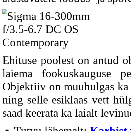
Ehituse poolest on antud o
laiema fookuskauguse p
Objektiiv on muuhulgas ka 
ning selle esiklaas vett hü
saad keerata ka laialt levin
Tutvu lähemalt:
Karbist 