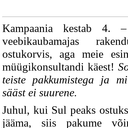
Kampaania kestab 4. –
veebikaubamajas rakend
ostukorvis, aga meie esin
müügikonsultandi käest!
So
teiste pakkumistega ja mi
sääst ei suurene.
Juhul, kui Sul peaks ostuk
jääma, siis pakume või