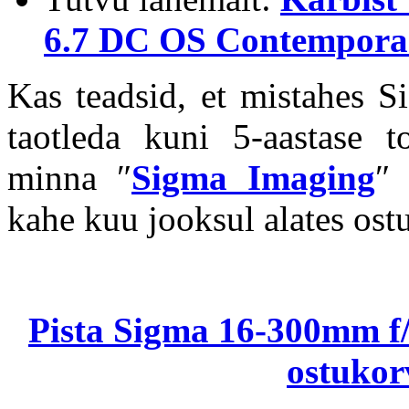
6.7 DC OS Contemporar
Kas teadsid, et mistahes Si
taotleda kuni 5-aastase to
minna ″
Sigma Imaging
″ 
kahe kuu jooksul alates ost
Pista Sigma 16-300mm f
ostukorv