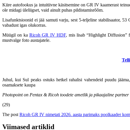
Kiire autofookus ja intuitiivne käsitsemine on GR IV kaamerast teinu
ole midagi üleliigset, vaid ainult puhas pildistamisrõõm.
Lisafunktsioonid ei jää samuti varju, sest 5-teljeline stabilisaator,
53 
vabadust igas olukorras.
Müügil on ka
Ricoh GR IV HDF
, mis lisab “Highlight Diffusion” 
mustvalge foto austajatele.
Tell
Juhul, kui Sul peaks ostuks hetkel rahalisi vahendeid puudu jääm
osamaksete kaupa
Photopoint on Pentax & Ricoh toodete ametlik ja pikaajaline partner 
(29)
The post
Ricoh GR IV nimetati 2026. aasta parimaks poolkaader ko
Viimased artiklid