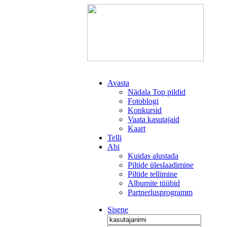
Avasta
Nädala Top pildid
Fotoblogi
Konkursid
Vaata kasutajaid
Kaart
Telli
Abi
Kuidas alustada
Piltide üleslaadimine
Piltide tellimine
Albumite tüübid
Partnerlusprogramm
Sisene