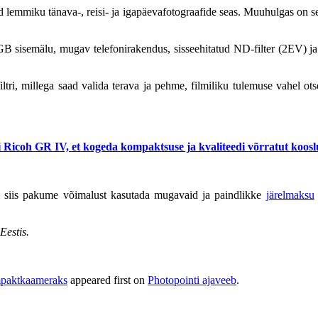
d lemmiku tänava-, reisi- ja igapäevafotograafide seas. Muuhulgas on s
GB sisemälu, mugav telefonirakendus,
sisseehitatud ND-filter (2EV) j
filtri, millega saad valida terava ja pehme, filmiliku tulemuse vahel 
i Ricoh GR IV, et kogeda kompaktsuse ja kvaliteedi võrratut koosl
a, siis pakume võimalust kasutada mugavaid ja paindlikke
järelmaksu
Eestis.
mpaktkaameraks
appeared first on
Photopointi ajaveeb
.