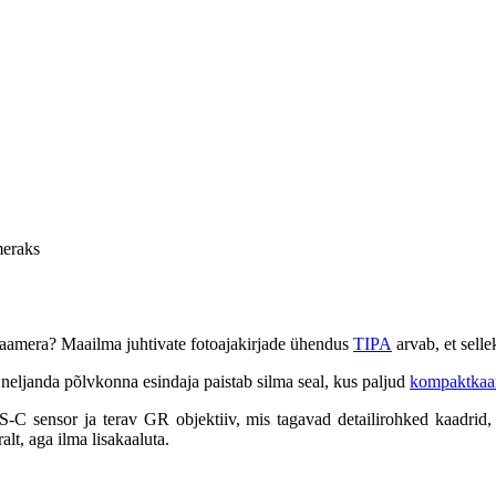
meraks
aamera? Maailma juhtivate fotoajakirjade ühendus
TIPA
arvab, et sell
neljanda põlvkonna esindaja paistab silma seal, kus paljud
kompaktkaa
C sensor ja terav GR objektiiv, mis tagavad detailirohked kaadrid,
alt, aga ilma lisakaaluta.