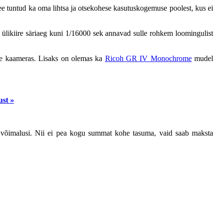
ee tuntud ka oma lihtsa ja otsekohese kasutuskogemuse poolest, kus ei
a ülikiire säriaeg kuni 1/16000 sek annavad sulle rohkem loomingulist
otse kaameras. Lisaks on olemas ka
Ricoh GR IV Monochrome
mudel
ust »
võimalusi. Nii ei pea kogu summat kohe tasuma, vaid saab maksta