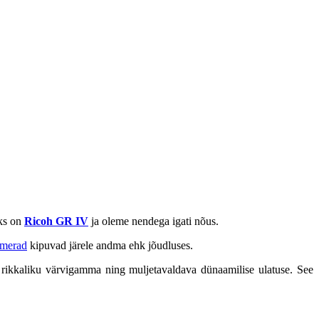
eks on
Ricoh GR IV
ja oleme nendega igati nõus.
merad
kipuvad järele andma ehk jõudluses.
 rikkaliku värvigamma ning muljetavaldava dünaamilise ulatuse. See