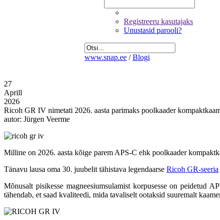
Registreeru kasutajaks
Unustasid parooli?
www.snap.ee
/
Blogi
27
Aprill
2026
Ricoh GR IV nimetati 2026. aasta parimaks poolkaader kompaktkaa
autor: Jürgen Veerme
Milline on 2026. aasta kõige parem APS-C ehk poolkaader kompaktk
Tänavu lausa oma 30. juubelit tähistava legendaarse
Ricoh GR-seeria
Mõnusalt pisikesse magneesiumsulamist korpusesse on peidetud APS-
tähendab, et saad kvaliteedi, mida tavaliselt ootaksid suuremalt kaamer