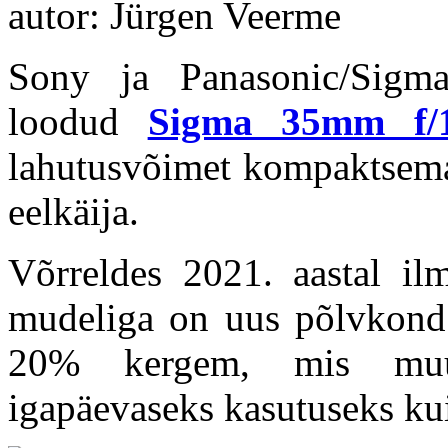
autor: Jürgen Veerme
Sony ja Panasonic/Sigma 
loodud
Sigma 35mm f/
lahutusvõimet kompaktsemas
eelkäija.
Võrreldes 2021. aastal i
mudeliga on uus põlvkond
20% kergem, mis muu
igapäevaseks kasutuseks ku