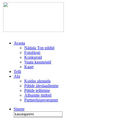
Avasta
Nädala Top pildid
Fotoblogi
Konkursid
Vaata kasutajaid
Kaart
Telli
Abi
Kuidas alustada
Piltide üleslaadimine
Piltide tellimine
Albumite tüübid
Partnerlusprogramm
Sisene