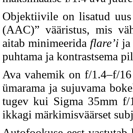
Objektiivile on lisatud u
(AAC)” vääristus, mis väh
aitab minimeerida
flare’i
j
puhtama ja kontrastsema pil
Ava vahemik on f/1.4–f/16 
ümarama ja sujuvama bokeh-
tugev kui Sigma 35mm f/1.
ikkagi märkimisväärset subj
Autofookuse eest vastutab