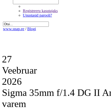
Registreeru kasutajaks
Unustasid parooli?
www.snap.ee
/
Blogi
27
Veebruar
2026
Sigma 35mm f/1.4 DG II Ar
varem