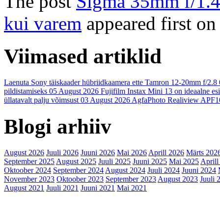
The post
Sigma 35mm f/1.4 
kui varem
appeared first o
Viimased artiklid
Laenuta Sony täiskaader hübriidkaamera ette Tamron 12-20mm f/2.8
pildistamiseks
05 August 2026
Fujifilm Instax Mini 13 on ideaalne es
üllatavalt palju võimsust
03 August 2026
AgfaPhoto Realiview APF1
Blogi arhiiv
August 2026
Juuli 2026
Juuni 2026
Mai 2026
Aprill 2026
Märts 202
September 2025
August 2025
Juuli 2025
Juuni 2025
Mai 2025
Aprill
Oktoober 2024
September 2024
August 2024
Juuli 2024
Juuni 2024
November 2023
Oktoober 2023
September 2023
August 2023
Juuli 
August 2021
Juuli 2021
Juuni 2021
Mai 2021