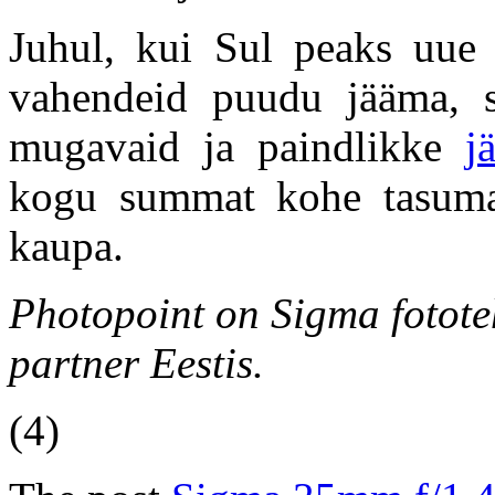
Juhul, kui Sul peaks uue o
vahendeid puudu jääma, s
mugavaid ja paindlikke
j
kogu summat kohe tasuma
kaupa.
Photopoint on Sigma fototeh
partner Eestis.
(4)