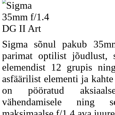
Sigma sõnul pakub 35mm
parimat optilist jõudlust,
elemendist 12 grupis ning
asfäärilist elementi ja kaht
on pööratud aksiaalse
vähendamisele ning se
maksimaalse f/1.4 ava juure