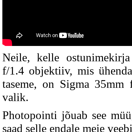
Neile, kelle ostunimekir
f/1.4 objektiiv, mis ühend
taseme, on Sigma 35mm f/
valik.
Photopointi jõuab see müüg
saad selle endale meie veeb