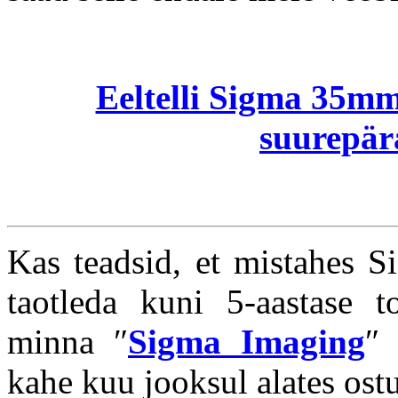
Eeltelli Sigma 35mm 
suurepära
Kas teadsid, et mistahes Si
taotleda kuni 5-aastase to
minna ″
Sigma Imaging
″ 
kahe kuu jooksul alates ost