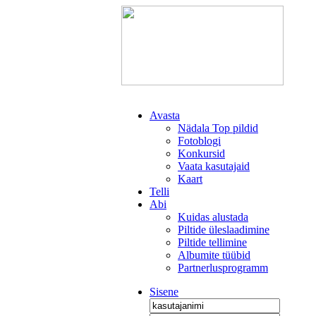
Avasta
Nädala Top pildid
Fotoblogi
Konkursid
Vaata kasutajaid
Kaart
Telli
Abi
Kuidas alustada
Piltide üleslaadimine
Piltide tellimine
Albumite tüübid
Partnerlusprogramm
Sisene