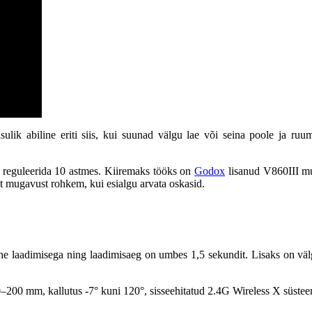
lik abiline eriti siis, kui suunad välgu lae või seina poole ja ru
reguleerida 10 astmes. Kiiremaks tööks on
Godox
lisanud V860III mu
st mugavust rohkem, kui esialgu arvata oskasid.
e laadimisega ning laadimisaeg on umbes 1,5 sekundit. Lisaks on välg
0–200 mm, kallutus -7° kuni 120°, sisseehitatud 2.4G Wireless X süst