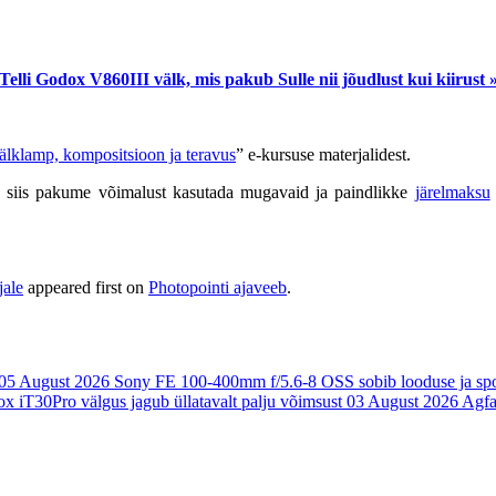
Telli Godox V860III välk, mis pakub Sulle nii jõudlust kui kiirust 
älklamp, kompositsioon ja teravus
” e-kursuse materjalidest.
a, siis pakume võimalust kasutada mugavaid ja paindlikke
järelmaksu
jale
appeared first on
Photopointi ajaveeb
.
05 August 2026
Sony FE 100-400mm f/5.6-8 OSS sobib looduse ja spor
x iT30Pro välgus jagub üllatavalt palju võimsust
03 August 2026
Agfa