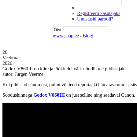
Registreeru kasutajaks
Unustasid parooli?
www.snap.ee
/
Blogi
26
Veebruar
2026
Godox V860III on kiire ja töökindel välk nõudlikule pildistajale
autor: Jürgen Veerme
Kui pildistad sündmusi, pulmi või teed reportaaži hämaras ruumis, siis 
Soodushinnaga
Godox V860III
on just selline ning saadaval Canon