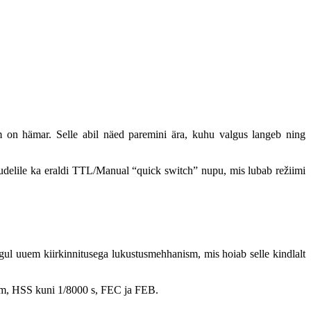
um on hämar. Selle abil näed paremini ära, kuhu valgus langeb ning
delile ka eraldi TTL/Manual “quick switch” nupu, mis lubab režiimi
ul uuem kiirkinnitusega lukustusmehhanism, mis hoiab selle kindlalt
eem, HSS kuni 1/8000 s, FEC ja FEB.