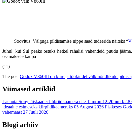
Soovitus: Välguga pildistamise nippe saad tudeerida näiteks “
V
Juhul, kui Sul peaks ostuks hetkel rahalisi vahendeid puudu jääm
osamaksete kaupa
(11)
The post
Godox V860III on kiire ja töökindel välk nõudlikule pildista
Viimased artiklid
Laenuta Sony täiskaader hübriidkaamera ette Tamron 12-20mm f/2.8
ideaalne esimeseks kiirpildikaameraks
05 August 2026
Pisikeses Godo
vahemaast
27 Juuli 2026
Blogi arhiiv