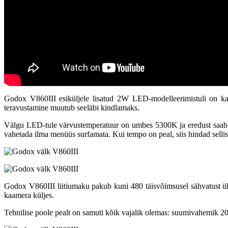
Godox V860III esiküljele lisatud 2W LED-modelleerimistuli on kasu
teravustamine muutub seeläbi kindlamaks.
Välgu LED-tule värvustemperatuur on umbes 5300K ja eredust saab 
vahetada ilma menüüs surfamata. Kui tempo on peal, siis hindad selli
Godox V860III liitiumaku pakub kuni 480 täisvõimsusel sähvatust üh
kaamera küljes.
Tehnilise poole pealt on samuti kõik vajalik olemas: suumivahemik 2