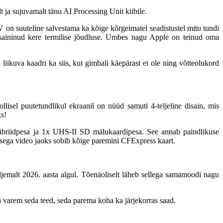
t ja sujuvamalt tänu AI Processing Unit kiibile.
on suuteline salvestama ka kõige kõrgeimatel seadistustel mitu tundi
 disaininud kere termilise jõudluse. Umbes nagu Apple on teinud oma
 liikuva kaadri ka siis, kui gimbali käepärast ei ole ning võtteolukord
llisel puutetundlikul ekraanil on nüüd samuti 4-teljeline disain, mis
ks!
übriidpesa ja 1x UHS-II SD mälukaardipesa. See annab paindlikuse
rusega video jaoks sobib kõige paremini CFExpress kaart.
ljemalt 2026. aasta algul. Tõenäoliselt läheb sellega samamoodi nagu
a varem seda teed, seda parema koha ka järjekorras saad.