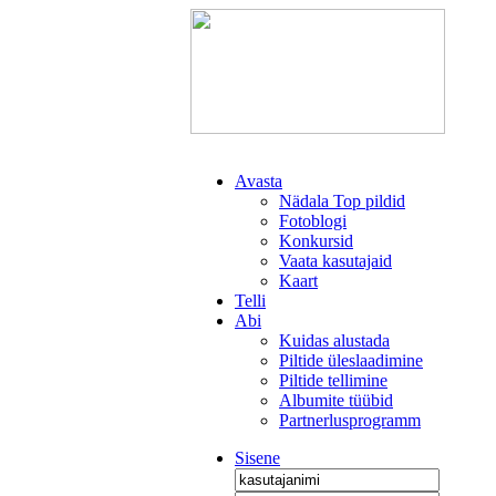
Avasta
Nädala Top pildid
Fotoblogi
Konkursid
Vaata kasutajaid
Kaart
Telli
Abi
Kuidas alustada
Piltide üleslaadimine
Piltide tellimine
Albumite tüübid
Partnerlusprogramm
Sisene