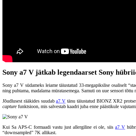
Sony a7 V jätkab legendaarset Sony hübrii
Sony a7 V südameks leiame täiustatud 33-megapikslise osaliselt “s
ning puhtama, madalama müratasemega. Samuti on uue sensori tõttu mä
Jõudlusest rääkides suudab
a7 V
tänu täiustatud BIONZ XR2 protsess
capture
funktsioon, mis salvestab kaadri juba enne päästikule vajutamis
Kui Sa APS-C formaadi vastu just allergiline ei ole, siis
a7 V
hübri
“downsampled” 7K allikast.