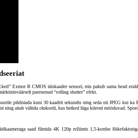
dseeriat
tacked” Exmor R CMOS täiskaader sensori, mis pakub sama head eraldus
rkimisväärselt parenenud “rolling shutter” efekt.
orile pildistada kuni 30 kaadrit sekundis ning seda nii JPEG kui 
t ning aitab vältida olukordi, kus hetked liiga kiiresti mööduvad. Spord
idkaameraga saad filmida 4K 120p režiimis 1,5-kordse lõikefaktorig