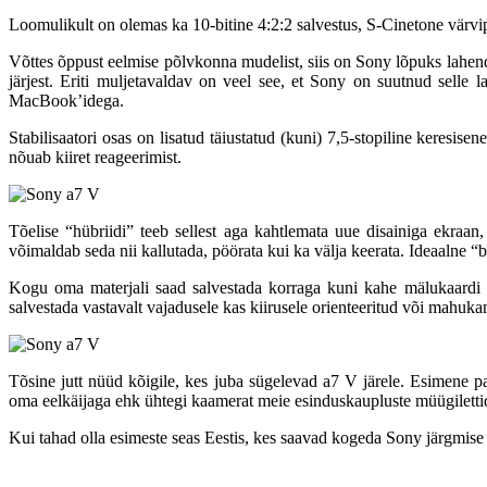
Loomulikult on olemas ka 10-bitine 4:2:2 salvestus, S-Cinetone värvipr
Võttes õppust eelmise põlvkonna mudelist, siis on Sony lõpuks lahen
järjest. Eriti muljetavaldav on veel see, et Sony on suutnud selle
MacBook’idega.
Stabilisaatori osas on lisatud täiustatud (kuni) 7,5-stopiline keresis
nõuab kiiret reageerimist.
Tõelise “hübriidi” teeb sellest aga kahtlemata uue disainiga ekraan
võimaldab seda nii kallutada, pöörata kui ka välja keerata. Ideaalne “
Kogu oma materjali saad salvestada korraga kuni kahe mälukaardi
salvestada vastavalt vajadusele kas kiirusele orienteeritud või mahuk
Tõsine jutt nüüd kõigile, kes juba sügelevad a7 V järele. Esimene p
oma eelkäijaga ehk ühtegi kaamerat meie esinduskaupluste müügilettidel
Kui tahad olla esimeste seas Eestis, kes saavad kogeda Sony järgmise 