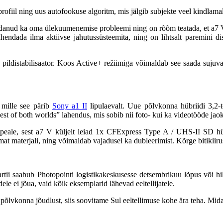
ofiil ning uus autofookuse algoritm, mis jälgib subjekte veel kindlamal
danud ka oma ülekuumenemise probleemi ning on rõõm teatada, et a7 V 
 lahendada ilma aktiivse jahutussüsteemita, ning on lihtsalt paremini
ene pildistabilisaator. Koos Active+ režiimiga võimaldab see saada sujuva
, mille see pärib
Sony a1 II
lipulaevalt. Uue põlvkonna hübriidi 3,2-to
best of both worlds” lahendus, mis sobib nii foto- kui ka videotööde jao
 peale, sest a7 V küljelt leiad 1x CFExpress Type A / UHS-II SD h
amat materjali, ning võimaldab vajadusel ka dubleerimist. Kõrge bitikii
artii saabub Photopointi logistikakeskusesse detsembrikuu lõpus või hi
e ei jõua, vaid kõik eksemplarid lähevad eeltellijatele.
põlvkonna jõudlust, siis soovitame Sul eeltellimuse kohe ära teha. Mid