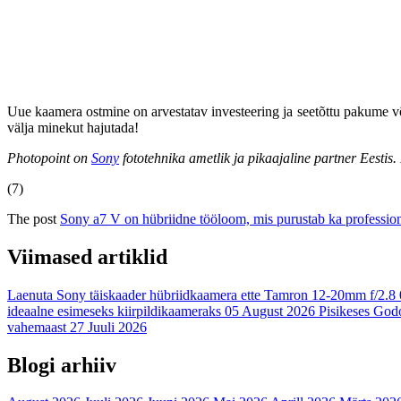
Uue kaamera ostmine on arvestatav investeering ja seetõttu pakume 
välja minekut hajutada!
Photopoint on
Sony
fototehnika ametlik ja pikaajaline partner Eestis
(7)
The post
Sony a7 V on hübriidne tööloom, mis purustab ka profession
Viimased artiklid
Laenuta Sony täiskaader hübriidkaamera ette Tamron 12-20mm f/2.8
ideaalne esimeseks kiirpildikaameraks
05 August 2026
Pisikeses Godo
vahemaast
27 Juuli 2026
Blogi arhiiv