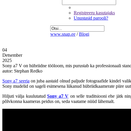
Registreeru kasutajaks
Unustasid parooli?
www.snap.ee
/
Blogi
04
Detsember
2025
Sony a7 V on hübriidne tööloom, mis purustab ka professionaali stan
autor: Stephan Redko
Sony a7 seeria
on juba aastaid olnud paljude fotograafide kindel vali
Sony mudelid on sageli esimesena lükanud hübriidkaamerate piire uute
Hiljuti välja kuulutatud
Sony a7 V
on selle traditsiooni ehe jätk ni
põlvkonna kaameras peidus on, seda vaatame nüüd lähemalt.