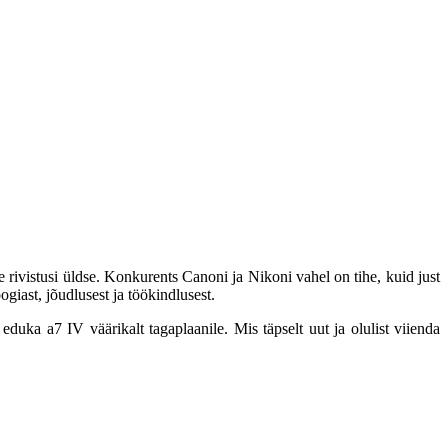
 rivistusi üldse. Konkurents Canoni ja Nikoni vahel on tihe, kuid just
iast, jõudlusest ja töökindlusest.
eduka a7 IV väärikalt tagaplaanile. Mis täpselt uut ja olulist viienda