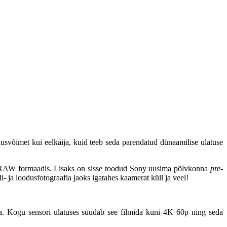
võimet kui eelkäija, kuid teeb seda parendatud dünaamilise ulatuse
ka RAW formaadis. Lisaks on sisse toodud Sony uusima põlvkonna
pre-
i- ja loodusfotograafia jaoks igatahes kaamerat küll ja veel!
a. Kogu sensori ulatuses suudab see filmida kuni 4K 60p ning seda