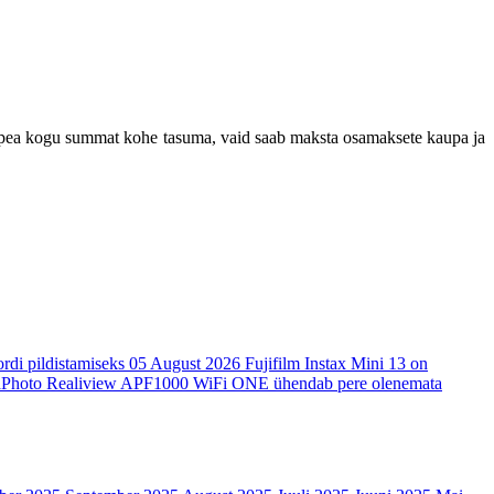
 pea kogu summat kohe tasuma, vaid saab maksta osamaksete kaupa ja
di pildistamiseks
05 August 2026
Fujifilm Instax Mini 13 on
Photo Realiview APF1000 WiFi ONE ühendab pere olenemata