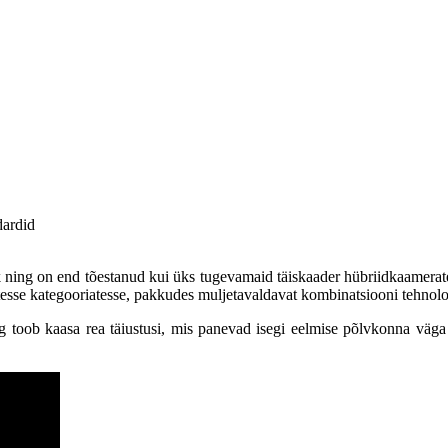
dardid
k ning on end tõestanud kui üks tugevamaid täiskaader hübriidkaamerate
sse kategooriatesse, pakkudes muljetavaldavat kombinatsiooni tehnoloog
ng toob kaasa rea täiustusi, mis panevad isegi eelmise põlvkonna väga 