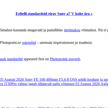
Eeltelli standardeid eirav Sony a7 V kohe ära »
võimalust kasutada mugavaid ja paindlikke
järelmaksu
võimalusi. Nii ei
. Photopoint.ee
ostujuhid
– ammuta inspiratsiooni ja teadmisi.
aali standardid
appeared first on
Photopointi ajaveeb
.
05 August 2026
Sony FE 100-400mm f/5.6-8 OSS sobib looduse ja spor
x iT30Pro välgus jagub üllatavalt palju võimsust
03 August 2026
Agfa