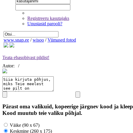
Registreeru kasutajaks
Unustasid parooli?
www.snap.ee
/
wisoo
/
Viimased fotod
Teata ebasobivast pildist!
Autor:
/
Pärast oma valikuid, kopeerige järgnev kood ja kleep
Kood muutub teie valiku põhjal.
Väike (90 x 67)
Keskmine (260 x 175)