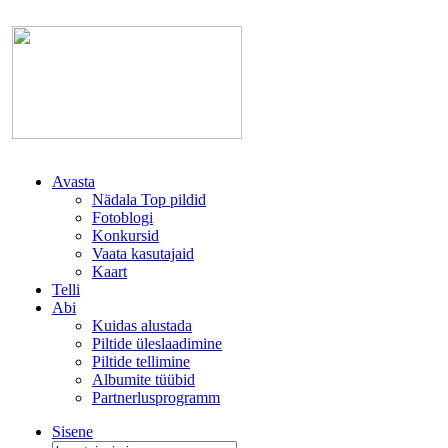
Avasta
Nädala Top pildid
Fotoblogi
Konkursid
Vaata kasutajaid
Kaart
Telli
Abi
Kuidas alustada
Piltide üleslaadimine
Piltide tellimine
Albumite tüübid
Partnerlusprogramm
Sisene