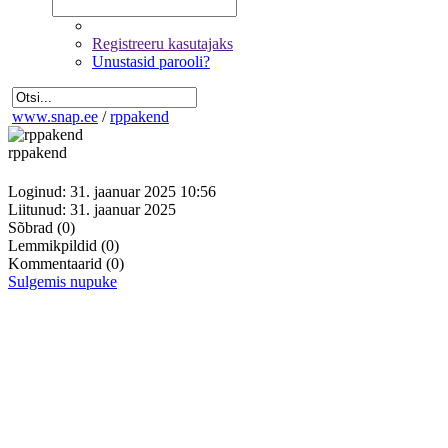
Registreeru kasutajaks
Unustasid parooli?
www.snap.ee
/
rppakend
rppakend
Loginud: 31. jaanuar 2025 10:56
Liitunud: 31. jaanuar 2025
Sõbrad
(0)
Lemmikpildid
(0)
Kommentaarid
(0)
Sulgemis nupuke