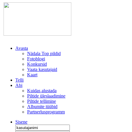
Avasta
Nädala Top pildid
Fotoblogi
Konkursid
Vaata kasutajaid
Kaart
Telli
Abi
Kuidas alustada
Piltide üleslaadimine
Piltide tellimine
Albumite tüübid
Partnerlusprogramm
Sisene