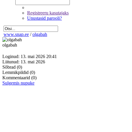
Registreeru kasutajaks
Unustasid parooli?
www.snap.ee
/
olgabah
olgabah
Loginud: 13. mai 2026 20:41
Liitunud: 13. mai 2026
Sõbrad
(0)
Lemmikpildid
(0)
Kommentaarid
(0)
Sulgemis nupuke