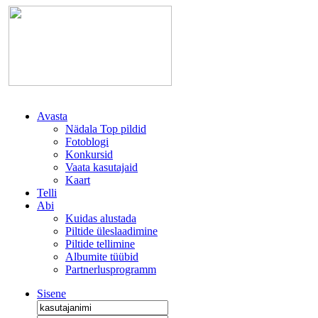
Avasta
Nädala Top pildid
Fotoblogi
Konkursid
Vaata kasutajaid
Kaart
Telli
Abi
Kuidas alustada
Piltide üleslaadimine
Piltide tellimine
Albumite tüübid
Partnerlusprogramm
Sisene