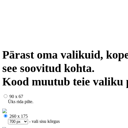
Pärast oma valikuid, kope
see soovitud kohta.
Kood muutub teie valiku 
90 x 67
Üks rida pilte.
260 x 175
- vali sisu kõrgus