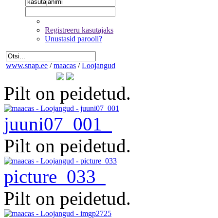
Registreeru kasutajaks
Unustasid parooli?
www.snap.ee
/
maacas
/
Loojangud
Pilt on peidetud.
juuni07_001
Pilt on peidetud.
picture_033
Pilt on peidetud.