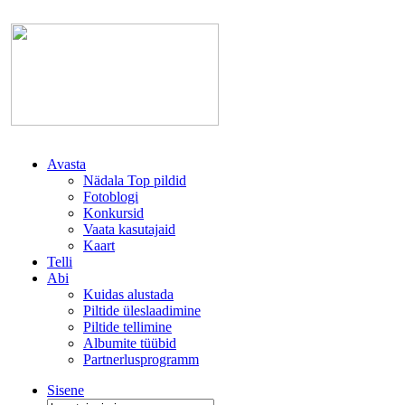
Avasta
Nädala Top pildid
Fotoblogi
Konkursid
Vaata kasutajaid
Kaart
Telli
Abi
Kuidas alustada
Piltide üleslaadimine
Piltide tellimine
Albumite tüübid
Partnerlusprogramm
Sisene