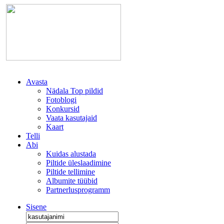
Avasta
Nädala Top pildid
Fotoblogi
Konkursid
Vaata kasutajaid
Kaart
Telli
Abi
Kuidas alustada
Piltide üleslaadimine
Piltide tellimine
Albumite tüübid
Partnerlusprogramm
Sisene