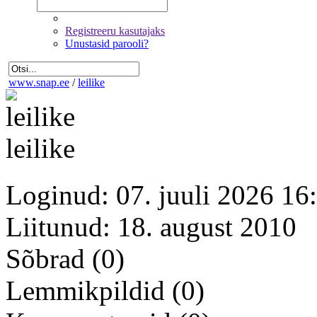
Registreeru kasutajaks
Unustasid parooli?
www.snap.ee
/
leilike
leilike
Loginud: 07. juuli 2026 16
Liitunud: 18. august 2010
Sõbrad
(0)
Lemmikpildid
(0)