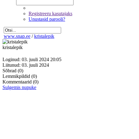
Registreeru kasutajaks
Unustasid parooli?
www.snap.ee
/
kristalepik
kristalepik
Loginud: 03. juuli 2024 20:05
Liitunud: 03. juuli 2024
Sõbrad
(0)
Lemmikpildid
(0)
Kommentaarid
(0)
Sulgemis nupuke