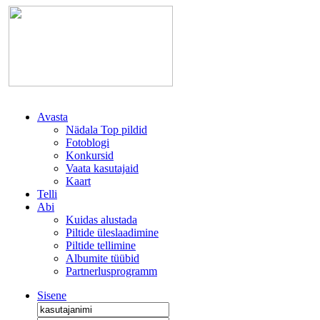
Avasta
Nädala Top pildid
Fotoblogi
Konkursid
Vaata kasutajaid
Kaart
Telli
Abi
Kuidas alustada
Piltide üleslaadimine
Piltide tellimine
Albumite tüübid
Partnerlusprogramm
Sisene