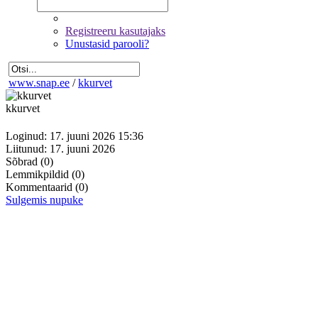
Registreeru kasutajaks
Unustasid parooli?
www.snap.ee
/
kkurvet
kkurvet
Loginud: 17. juuni 2026 15:36
Liitunud: 17. juuni 2026
Sõbrad
(0)
Lemmikpildid
(0)
Kommentaarid
(0)
Sulgemis nupuke