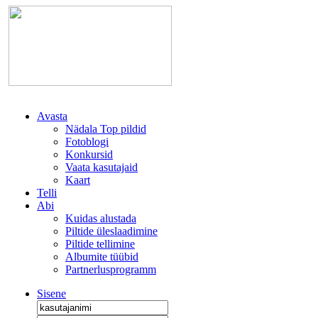
Avasta
Nädala Top pildid
Fotoblogi
Konkursid
Vaata kasutajaid
Kaart
Telli
Abi
Kuidas alustada
Piltide üleslaadimine
Piltide tellimine
Albumite tüübid
Partnerlusprogramm
Sisene