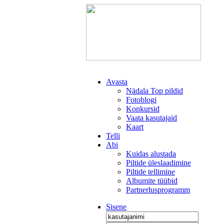
Avasta
Nädala Top pildid
Fotoblogi
Konkursid
Vaata kasutajaid
Kaart
Telli
Abi
Kuidas alustada
Piltide üleslaadimine
Piltide tellimine
Albumite tüübid
Partnerlusprogramm
Sisene