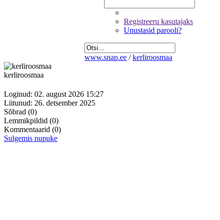
Registreeru kasutajaks
Unustasid parooli?
www.snap.ee
/
kerliroosmaa
kerliroosmaa
Loginud: 02. august 2026 15:27
Liitunud: 26. detsember 2025
Sõbrad
(0)
Lemmikpildid
(0)
Kommentaarid
(0)
Sulgemis nupuke