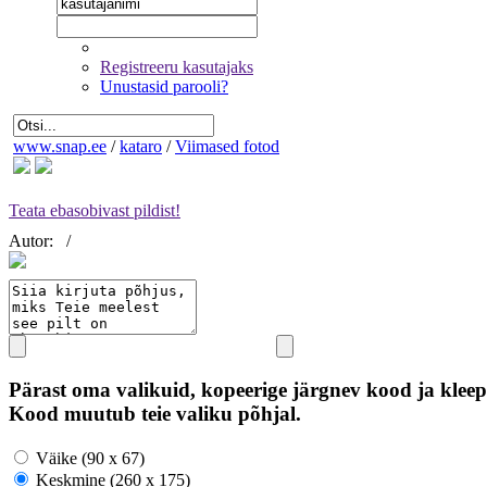
Registreeru kasutajaks
Unustasid parooli?
www.snap.ee
/
kataro
/
Viimased fotod
Teata ebasobivast pildist!
Autor:
/
Pärast oma valikuid, kopeerige järgnev kood ja kleep
Kood muutub teie valiku põhjal.
Väike (90 x 67)
Keskmine (260 x 175)