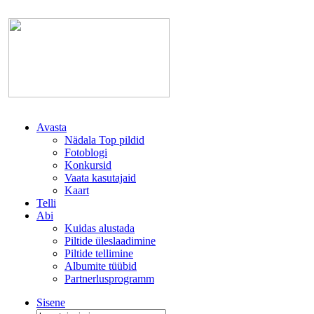
Avasta
Nädala Top pildid
Fotoblogi
Konkursid
Vaata kasutajaid
Kaart
Telli
Abi
Kuidas alustada
Piltide üleslaadimine
Piltide tellimine
Albumite tüübid
Partnerlusprogramm
Sisene