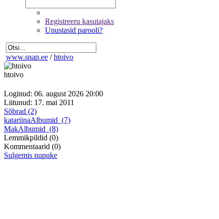
Registreeru kasutajaks
Unustasid parooli?
www.snap.ee
/
htoivo
htoivo
Loginud: 06. august 2026 20:00
Liitunud: 17. mai 2011
Sõbrad (2)
katariina
Albumid
(7)
Mak
Albumid
(8)
Lemmikpildid
(0)
Kommentaarid
(0)
Sulgemis nupuke