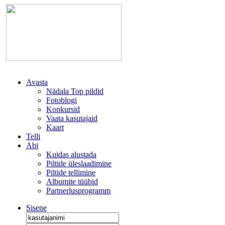
Avasta
Nädala Top pildid
Fotoblogi
Konkursid
Vaata kasutajaid
Kaart
Telli
Abi
Kuidas alustada
Piltide üleslaadimine
Piltide tellimine
Albumite tüübid
Partnerlusprogramm
Sisene