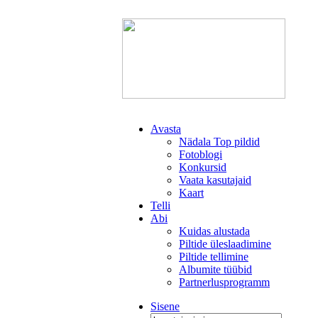
Avasta
Nädala Top pildid
Fotoblogi
Konkursid
Vaata kasutajaid
Kaart
Telli
Abi
Kuidas alustada
Piltide üleslaadimine
Piltide tellimine
Albumite tüübid
Partnerlusprogramm
Sisene