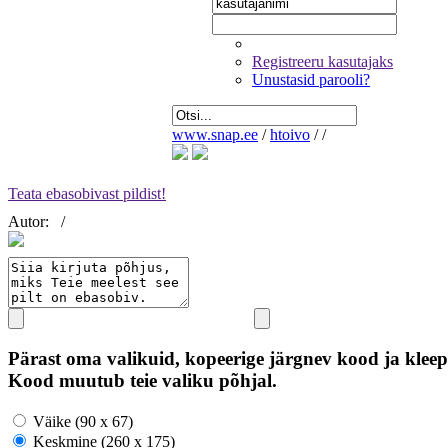
Registreeru kasutajaks
Unustasid parooli?
www.snap.ee
/
htoivo
/
/
Teata ebasobivast pildist!
Autor:
/
Pärast oma valikuid, kopeerige järgnev kood ja kleep
Kood muutub teie valiku põhjal.
Väike (90 x 67)
Keskmine (260 x 175)