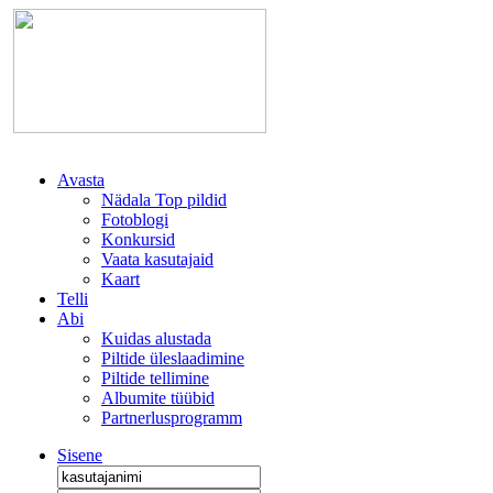
Avasta
Nädala Top pildid
Fotoblogi
Konkursid
Vaata kasutajaid
Kaart
Telli
Abi
Kuidas alustada
Piltide üleslaadimine
Piltide tellimine
Albumite tüübid
Partnerlusprogramm
Sisene