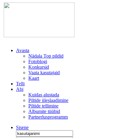
Avasta
Nädala Top pildid
Fotoblogi
Konkursid
Vaata kasutajaid
Kaart
Telli
Abi
Kuidas alustada
Piltide üleslaadimine
Piltide tellimine
Albumite tüübid
Partnerlusprogramm
Sisene