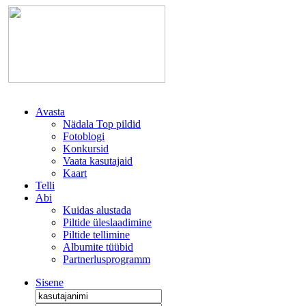
Avasta
Nädala Top pildid
Fotoblogi
Konkursid
Vaata kasutajaid
Kaart
Telli
Abi
Kuidas alustada
Piltide üleslaadimine
Piltide tellimine
Albumite tüübid
Partnerlusprogramm
Sisene