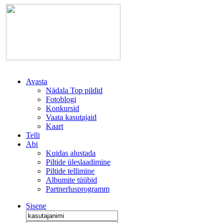
Avasta
Nädala Top pildid
Fotoblogi
Konkursid
Vaata kasutajaid
Kaart
Telli
Abi
Kuidas alustada
Piltide üleslaadimine
Piltide tellimine
Albumite tüübid
Partnerlusprogramm
Sisene