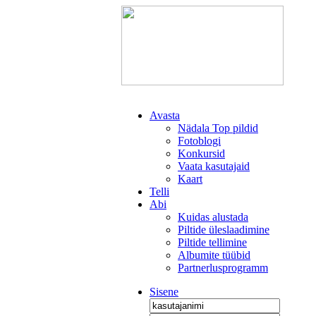
Avasta
Nädala Top pildid
Fotoblogi
Konkursid
Vaata kasutajaid
Kaart
Telli
Abi
Kuidas alustada
Piltide üleslaadimine
Piltide tellimine
Albumite tüübid
Partnerlusprogramm
Sisene