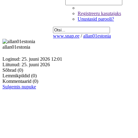
Registreeru kasutajaks
Unustasid parooli?
www.snap.ee
/
allan01estonia
allan01estonia
Loginud: 25. juuni 2026 12:01
Liitunud: 25. juuni 2026
Sõbrad
(0)
Lemmikpildid
(0)
Kommentaarid
(0)
Sulgemis nupuke