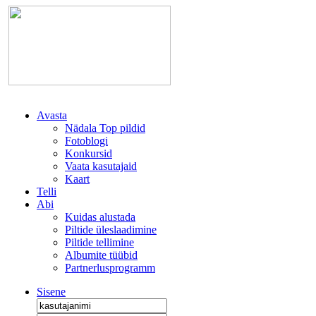
Avasta
Nädala Top pildid
Fotoblogi
Konkursid
Vaata kasutajaid
Kaart
Telli
Abi
Kuidas alustada
Piltide üleslaadimine
Piltide tellimine
Albumite tüübid
Partnerlusprogramm
Sisene