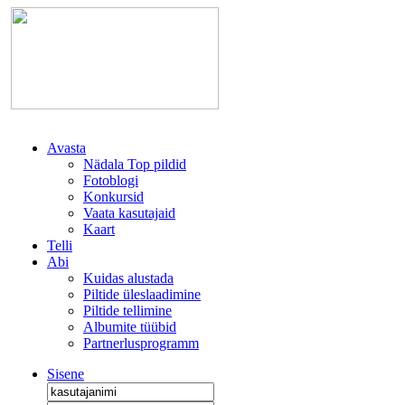
Avasta
Nädala Top pildid
Fotoblogi
Konkursid
Vaata kasutajaid
Kaart
Telli
Abi
Kuidas alustada
Piltide üleslaadimine
Piltide tellimine
Albumite tüübid
Partnerlusprogramm
Sisene