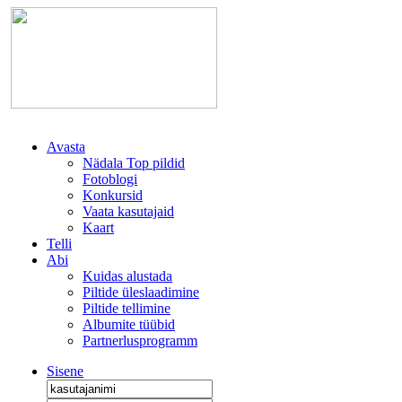
Avasta
Nädala Top pildid
Fotoblogi
Konkursid
Vaata kasutajaid
Kaart
Telli
Abi
Kuidas alustada
Piltide üleslaadimine
Piltide tellimine
Albumite tüübid
Partnerlusprogramm
Sisene