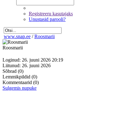
Registreeru kasutajaks
Unustasid parooli?
www.snap.ee
/
Roosmarii
Roosmarii
Loginud: 26. juuni 2026 20:19
Liitunud: 26. juuni 2026
Sõbrad
(0)
Lemmikpildid
(0)
Kommentaarid
(0)
Sulgemis nupuke