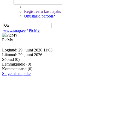
Registreeru kasutajaks
Unustasid parooli?
www.snap.ee
/
PicMy
PicMy
Loginud: 29. juuni 2026 11:03
Liitunud: 29. juuni 2026
Sõbrad
(0)
Lemmikpildid
(0)
Kommentaarid
(0)
Sulgemis nupuke