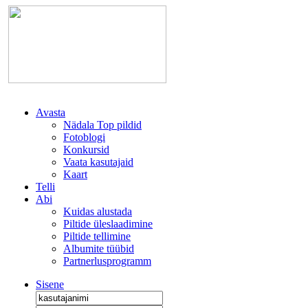
Avasta
Nädala Top pildid
Fotoblogi
Konkursid
Vaata kasutajaid
Kaart
Telli
Abi
Kuidas alustada
Piltide üleslaadimine
Piltide tellimine
Albumite tüübid
Partnerlusprogramm
Sisene