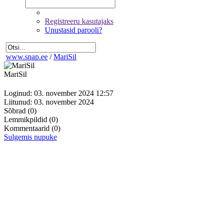
Registreeru kasutajaks
Unustasid parooli?
www.snap.ee
/
MariSil
MariSil
Loginud: 03. november 2024 12:57
Liitunud: 03. november 2024
Sõbrad
(0)
Lemmikpildid
(0)
Kommentaarid
(0)
Sulgemis nupuke