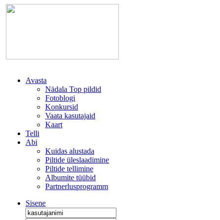
Avasta
Nädala Top pildid
Fotoblogi
Konkursid
Vaata kasutajaid
Kaart
Telli
Abi
Kuidas alustada
Piltide üleslaadimine
Piltide tellimine
Albumite tüübid
Partnerlusprogramm
Sisene