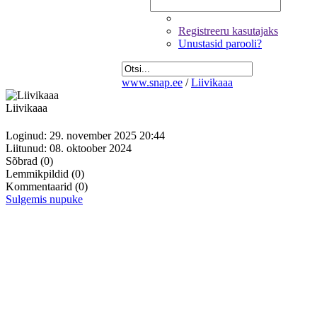
Registreeru kasutajaks
Unustasid parooli?
www.snap.ee
/
Liivikaaa
Liivikaaa
Loginud: 29. november 2025 20:44
Liitunud: 08. oktoober 2024
Sõbrad
(0)
Lemmikpildid
(0)
Kommentaarid
(0)
Sulgemis nupuke