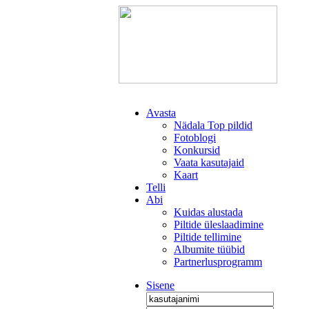
Avasta
Nädala Top pildid
Fotoblogi
Konkursid
Vaata kasutajaid
Kaart
Telli
Abi
Kuidas alustada
Piltide üleslaadimine
Piltide tellimine
Albumite tüübid
Partnerlusprogramm
Sisene