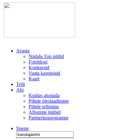
Avasta
Nädala Top pildid
Fotoblogi
Konkursid
Vaata kasutajaid
Kaart
Telli
Abi
Kuidas alustada
Piltide üleslaadimine
Piltide tellimine
Albumite tüübid
Partnerlusprogramm
Sisene