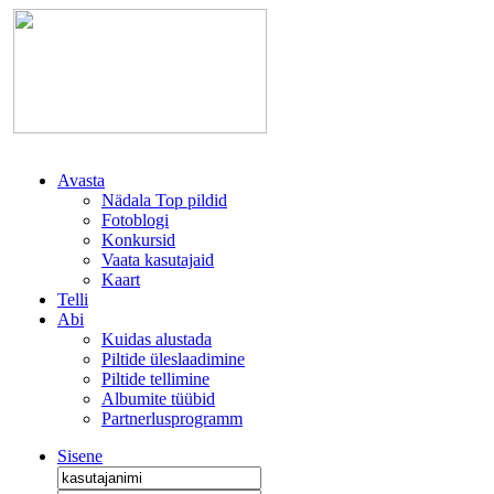
Avasta
Nädala Top pildid
Fotoblogi
Konkursid
Vaata kasutajaid
Kaart
Telli
Abi
Kuidas alustada
Piltide üleslaadimine
Piltide tellimine
Albumite tüübid
Partnerlusprogramm
Sisene