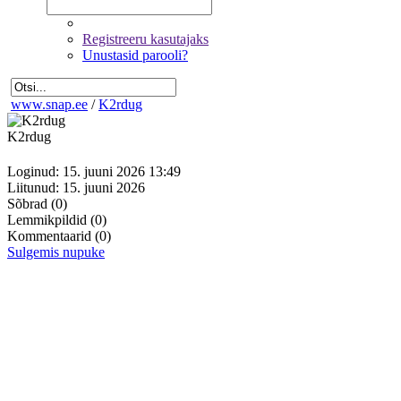
Registreeru kasutajaks
Unustasid parooli?
www.snap.ee
/
K2rdug
K2rdug
Loginud: 15. juuni 2026 13:49
Liitunud: 15. juuni 2026
Sõbrad
(0)
Lemmikpildid
(0)
Kommentaarid
(0)
Sulgemis nupuke