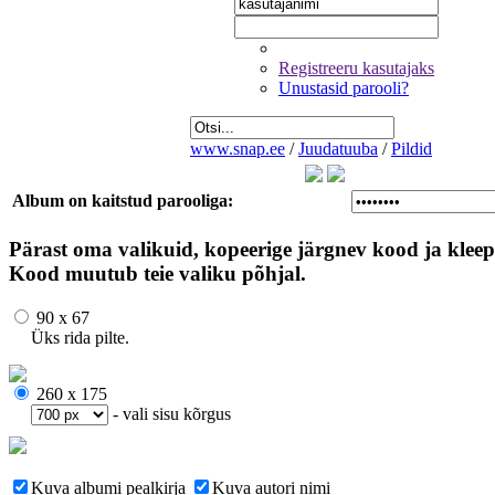
Registreeru kasutajaks
Unustasid parooli?
www.snap.ee
/
Juudatuuba
/
Pildid
Album on kaitstud parooliga:
Pärast oma valikuid, kopeerige järgnev kood ja kleep
Kood muutub teie valiku põhjal.
90 x 67
Üks rida pilte.
260 x 175
- vali sisu kõrgus
Kuva albumi pealkirja
Kuva autori nimi