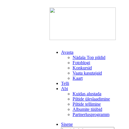
Avasta
Nädala Top pildid
Fotoblogi
Konkursid
Vaata kasutajaid
Kaart
Telli
Abi
Kuidas alustada
Piltide üleslaadimine
Piltide tellimine
Albumite tüübid
Partnerlusprogramm
Sisene