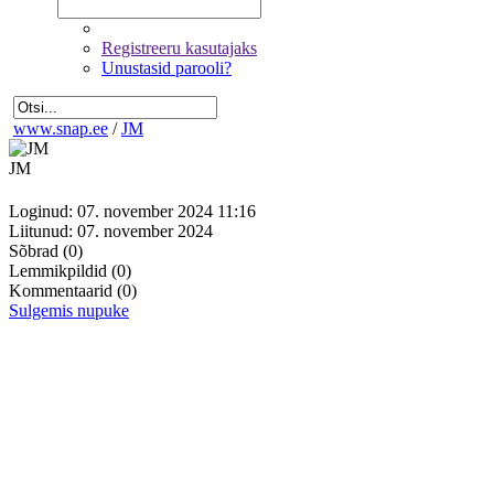
Registreeru kasutajaks
Unustasid parooli?
www.snap.ee
/
JM
JM
Loginud: 07. november 2024 11:16
Liitunud: 07. november 2024
Sõbrad
(0)
Lemmikpildid
(0)
Kommentaarid
(0)
Sulgemis nupuke