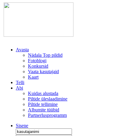
Avasta
Nädala Top pildid
Fotoblogi
Konkursid
Vaata kasutajaid
Kaart
Telli
Abi
Kuidas alustada
Piltide üleslaadimine
Piltide tellimine
Albumite tüübid
Partnerlusprogramm
Sisene