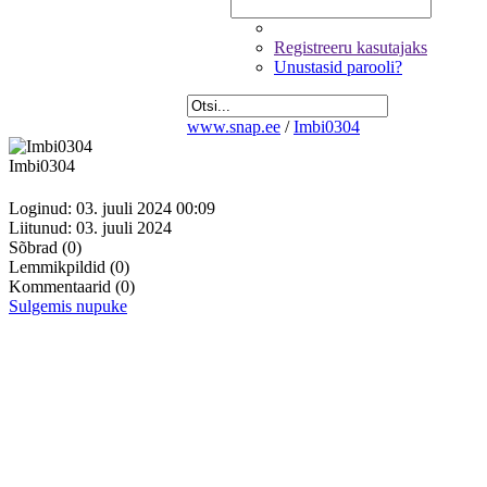
Registreeru kasutajaks
Unustasid parooli?
www.snap.ee
/
Imbi0304
Imbi0304
Loginud: 03. juuli 2024 00:09
Liitunud: 03. juuli 2024
Sõbrad
(0)
Lemmikpildid
(0)
Kommentaarid
(0)
Sulgemis nupuke