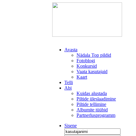
Avasta
Nädala Top pildid
Fotoblogi
Konkursid
Vaata kasutajaid
Kaart
Telli
Abi
Kuidas alustada
Piltide üleslaadimine
Piltide tellimine
Albumite tüübid
Partnerlusprogramm
Sisene