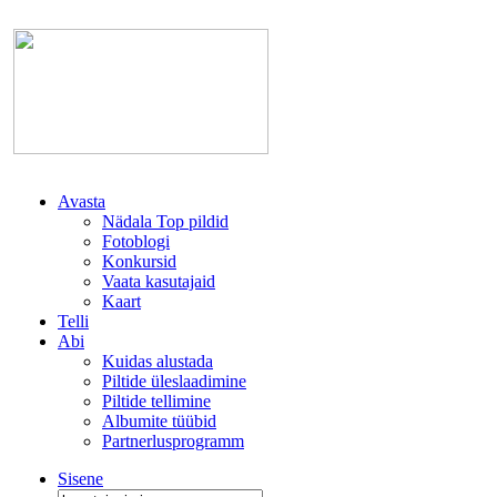
Avasta
Nädala Top pildid
Fotoblogi
Konkursid
Vaata kasutajaid
Kaart
Telli
Abi
Kuidas alustada
Piltide üleslaadimine
Piltide tellimine
Albumite tüübid
Partnerlusprogramm
Sisene