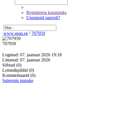
Registreeru kasutajaks
Unustasid parooli?
www.snap.ee
/
707959
707959
Loginud: 07. jaanuar 2026 19:18
Liitunud: 07. jaanuar 2026
Sõbrad
(0)
Lemmikpildid
(0)
Kommentaarid
(0)
Sulgemis nupuke