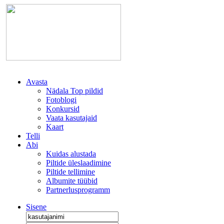
Avasta
Nädala Top pildid
Fotoblogi
Konkursid
Vaata kasutajaid
Kaart
Telli
Abi
Kuidas alustada
Piltide üleslaadimine
Piltide tellimine
Albumite tüübid
Partnerlusprogramm
Sisene