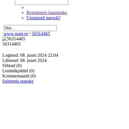
Registreeru kasutajaks
Unustasid parooli?
www.snap.ee
/
56314465
56314465
Loginud: 08. juuni 2024 22:04
Liitunud: 08. juuni 2024
Sõbrad
(0)
Lemmikpildid
(0)
Kommentaarid
(0)
Sulgemis nupuke