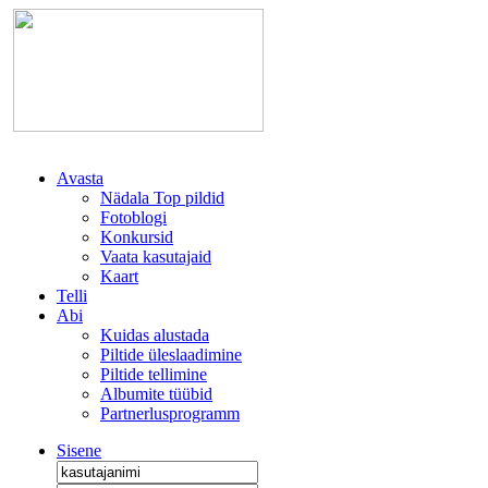
Avasta
Nädala Top pildid
Fotoblogi
Konkursid
Vaata kasutajaid
Kaart
Telli
Abi
Kuidas alustada
Piltide üleslaadimine
Piltide tellimine
Albumite tüübid
Partnerlusprogramm
Sisene