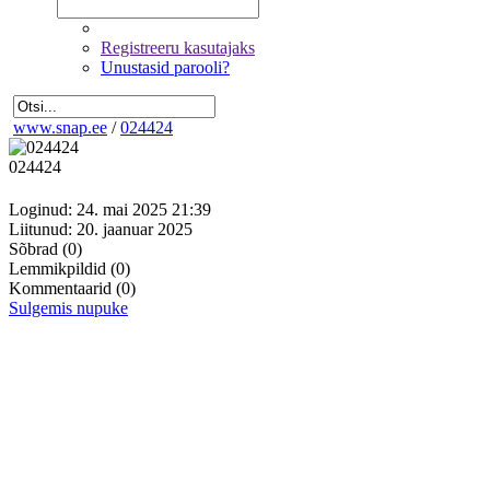
Registreeru kasutajaks
Unustasid parooli?
www.snap.ee
/
024424
024424
Loginud: 24. mai 2025 21:39
Liitunud: 20. jaanuar 2025
Sõbrad
(0)
Lemmikpildid
(0)
Kommentaarid
(0)
Sulgemis nupuke