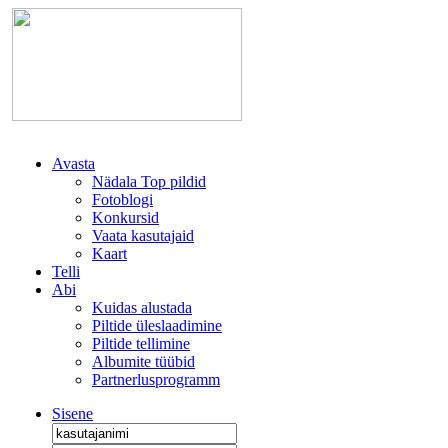
Avasta
Nädala Top pildid
Fotoblogi
Konkursid
Vaata kasutajaid
Kaart
Telli
Abi
Kuidas alustada
Piltide üleslaadimine
Piltide tellimine
Albumite tüübid
Partnerlusprogramm
Sisene