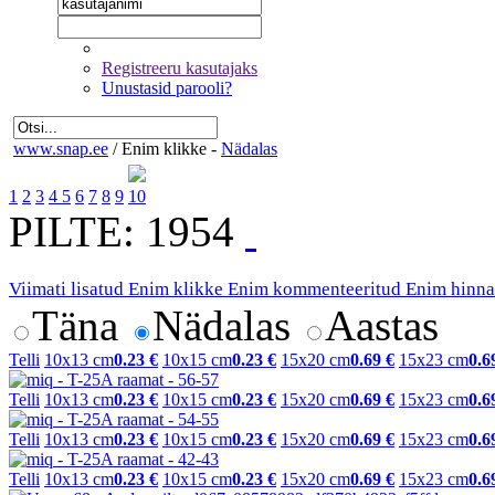
Registreeru kasutajaks
Unustasid parooli?
www.snap.ee
/
Enim klikke -
Nädalas
1
2
3
4
5
6
7
8
9
10
PILTE: 1954
Viimati lisatud
Enim klikke
Enim kommenteeritud
Enim hinna
Täna
Nädalas
Aastas
Telli
10x13 cm
0.23 €
10x15 cm
0.23 €
15x20 cm
0.69 €
15x23 cm
0.6
Telli
10x13 cm
0.23 €
10x15 cm
0.23 €
15x20 cm
0.69 €
15x23 cm
0.6
Telli
10x13 cm
0.23 €
10x15 cm
0.23 €
15x20 cm
0.69 €
15x23 cm
0.6
Telli
10x13 cm
0.23 €
10x15 cm
0.23 €
15x20 cm
0.69 €
15x23 cm
0.6