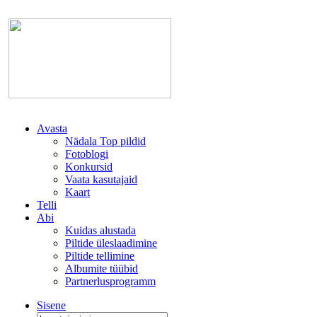
Avasta
Nädala Top pildid
Fotoblogi
Konkursid
Vaata kasutajaid
Kaart
Telli
Abi
Kuidas alustada
Piltide üleslaadimine
Piltide tellimine
Albumite tüübid
Partnerlusprogramm
Sisene